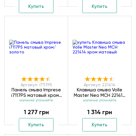
Купить
Купить
Артикул: i7117PS
Артикул: 221414
Панель смыва Imprese
Клавиша смыва Volle
i7117PS матовый хром/
Master Neo MCH 221414
наличие уточняйте
золото
наличие уточняйте
хром матовый
1 277 грн
1 314 грн
Купить
Купить