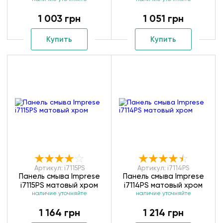
матовый хром
1 003 грн
1 051 грн
Купить
Купить
Артикул: i7115PS
Артикул: i7114PS
Панель смыва Imprese
Панель смыва Imprese
i7115PS матовый хром
i7114PS матовый хром
наличие уточняйте
наличие уточняйте
1 164 грн
1 214 грн