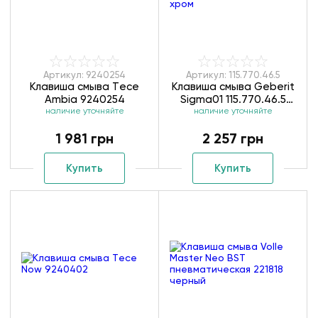
Артикул: 9240254
Артикул: 115.770.46.5
Клавиша смыва Тece
Клавиша смыва Geberit
Ambia 9240254
Sigma01 115.770.46.5
наличие уточняйте
наличие уточняйте
матовый хром
1 981 грн
2 257 грн
Купить
Купить