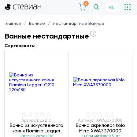
0
RU
Главная
Ванные
нестандартные Ванные
Ванные нестандартные
Сортировать:
Артикул: LG210
Артикул: XWA3370000
Ванна из искуственного
Ванна акриловая Kolo
камня Flaminia Legger
Mirra XWA3370000
наличие уточняйте
LG210 220х180
в наличии более 5 шт