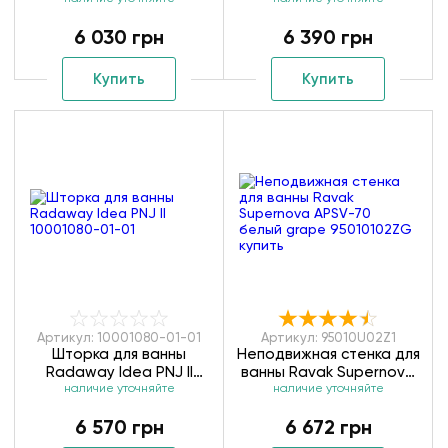
II 10001050-54-01
10001070-01-01
6 030 грн
6 390 грн
Купить
Купить
Артикул: 10001080-01-01
Артикул: 95010U02Z1
Шторка для ванны
Неподвижная стенка для
Radaway Idea PNJ II
ванны Ravak Supernova
10001080-01-01
наличие уточняйте
наличие уточняйте
APSV-70 сатин
transparent 95010U02Z1
6 570 грн
6 672 грн