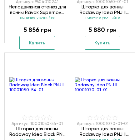
Артикул: 9504010241
Артикул: 10001060-01-01
Неподвижная стенка для
Шторка для ванны
ванны Ravak Supernova
Radaway Idea PNJ II
APSV-80 белый rain
наличие уточняйте
10001060-01-01
наличие уточняйте
9504010241
5 856 грн
5 880 грн
Купить
Купить
Артикул: 10001050-54-01
Артикул: 10001070-01-01
Шторка для ванны
Шторка для ванны
Radaway Idea Black PNJ
Radaway Idea PNJ II
наличие уточняйте
наличие уточняйте