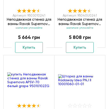
Артикул: 9503010241
Артикул: 95040U0241
Неподвижная стенка для
Неподвижная стенка для
ванны Ravak Supernova
ванны Ravak Supernova
APSV-75 белый rain
наличие уточняйте
APSV-80 сатин rain
наличие уточняйте
9503010241
95040U0241
5 664 грн
5 808 грн
Купить
Купить