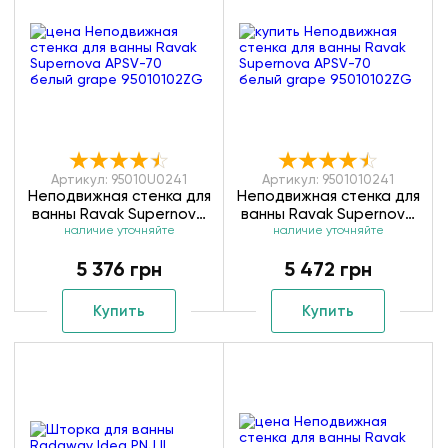
Артикул: 95010U0241
Артикул: 9501010241
Неподвижная стенка для
Неподвижная стенка для
ванны Ravak Supernova
ванны Ravak Supernova
APSV-70 сатин rain
наличие уточняйте
APSV-70 белый rain
наличие уточняйте
95010U0241
9501010241
5 376 грн
5 472 грн
Купить
Купить