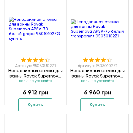
Артикул: 95030U02Z1
Артикул: 95030102Z1
Неподвижная стенка для
Неподвижная стенка для
ванны Ravak Supernova
ванны Ravak Supernova
наличие уточняйте
APSV-75 сатин
наличие уточняйте
APSV-75 белый
transparent 95030U02Z1
transparent 95030102Z1
6 912 грн
6 960 грн
Купить
Купить