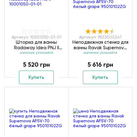
Артикул: 10001050-01-01
Артикул: 95030U0241
Шторка для ванны
Неподвижная стенка для
Radaway Idea PNJ II
ванны Ravak Supernova
10001050-01-01
наличие уточняйте
APSV-75 сатин rain
наличие уточняйте
95030U0241
5 520 грн
5 616 грн
Купить
Купить