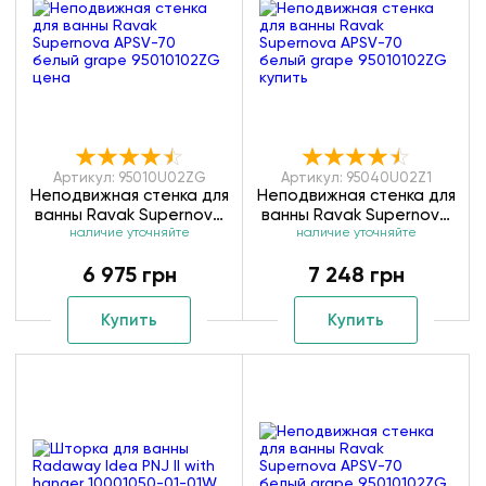
Артикул: 95010U02ZG
Артикул: 95040U02Z1
Неподвижная стенка для
Неподвижная стенка для
ванны Ravak Supernova
ванны Ravak Supernova
APSV-70 сатин grape
наличие уточняйте
наличие уточняйте
APSV-80 сатин
95010U02ZG
transparent 95040U02Z1
6 975 грн
7 248 грн
Купить
Купить