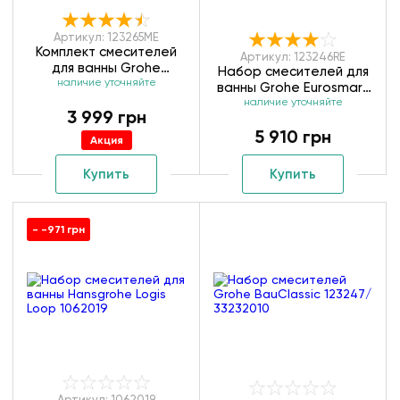
Артикул: 123265ME
Комплект смесителей
Артикул: 123246RE
для ванны Grohe
Набор смесителей для
Eurosmart M-size
наличие уточняйте
ванны Grohe Eurosmart
123265ME
наличие уточняйте
New 123246RE
3 999 грн
5 910 грн
Акция
Купить
Купить
- -971 грн
Артикул: 1062019