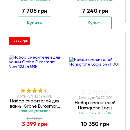
31940111 / 31642773
34711000 / 711714311
7 705 грн
7 240 грн
Купить
Купить
- 2772 грн
Артикул: 123246ME
Артикул: 34711001
Набор смесителей для
Набор смесителей
ванны Grohe Eurosmart
Hansgrohe Logis
наличие уточняйте
New 123246ME
наличие уточняйте
34711001
6 171 грн
3 399 грн
10 350 грн