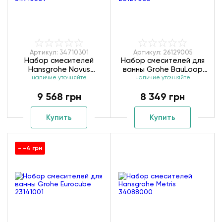
Артикул: 34710301
Артикул: 26129005
Набор смесителей
Набор смесителей для
Hansgrohe Novus
ванны Grohe BauLoop
наличие уточняйте
34710301
наличие уточняйте
3в1 26129005
9 568 грн
8 349 грн
Купить
Купить
- -4 грн