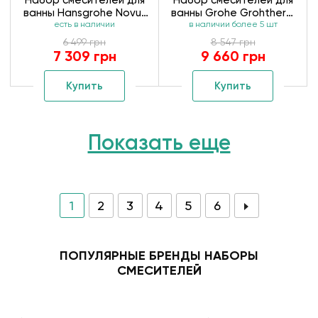
Набор смесителей для
Набор смесителей для
ванны Hansgrohe Novus
ванны Grohe Grohtherm
есть в наличии
1152019
в наличии более 5 шт
800 34550TM
6 499 грн
8 547 грн
7 309 грн
9 660 грн
Купить
Купить
Показать еще
1
2
3
4
5
6
ПОПУЛЯРНЫЕ БРЕНДЫ НАБОРЫ
СМЕСИТЕЛЕЙ