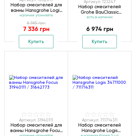
Артикул: 123247
Набор смесителей для
Набор смесителей
ванны Hansgrohe Logis
Grohe BauClassic
наличие уточняйте
Loop 1062019
123247/ 33232010
есть в наличии
6 365 грн
7 336 грн
6 974 грн
Купить
Купить
Артикул: 31940111
Артикул: 711714311
Набор смесителей для
Набор смесителей
ванны Hansgrohe Focus
Hansgrohe Logis
наличие уточняйте
в наличии более 5 шт