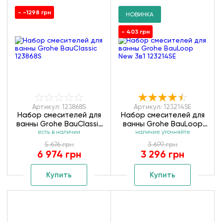
- -1298 грн
НОВИНКА
- 403 грн
Артикул: 123868S
Артикул: 123214SE
Набор смесителей для
Набор смесителей для
ванны Grohe BauClassic
ванны Grohe BauLoop
есть в наличии
123868S
New 3в1 123214SE
наличие уточняйте
5 676 грн
3 699 грн
6 974 грн
3 296 грн
Купить
Купить