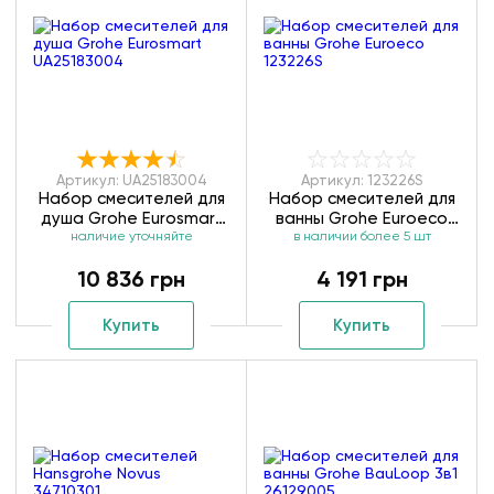
Артикул: UA25183004
Артикул: 123226S
Набор смесителей для
Набор смесителей для
душа Grohe Eurosmart
ванны Grohe Euroeco
наличие уточняйте
UA25183004
в наличии более 5 шт
123226S
10 836 грн
4 191 грн
Купить
Купить