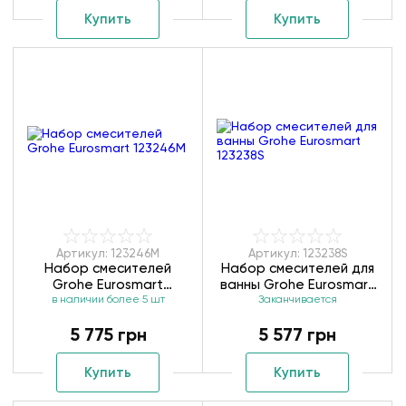
Купить
Купить
Артикул: 123246M
Артикул: 123238S
Набор смесителей
Набор смесителей для
Grohe Eurosmart
ванны Grohe Eurosmart
в наличии более 5 шт
123246M
Заканчивается
123238S
5 775 грн
5 577 грн
Купить
Купить