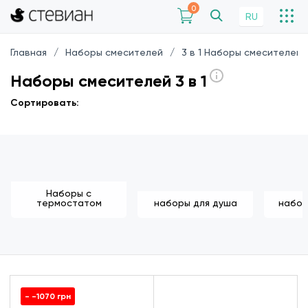
0
RU
Главная
Наборы смесителей
3 в 1 Наборы смесителей
Наборы смесителей 3 в 1
Сортировать:
Наборы с
термостатом
наборы для душа
набор
- -1070 грн