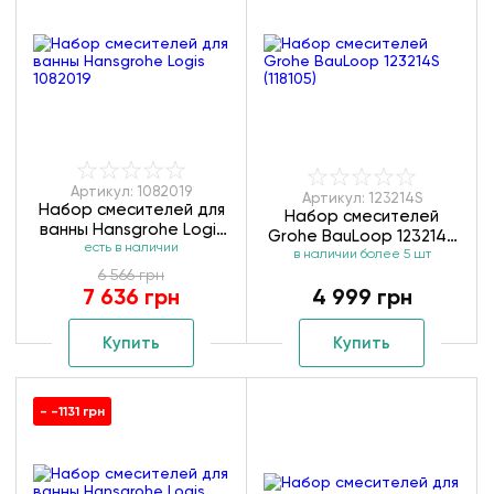
Артикул: 1082019
Артикул: 123214S
Набор смесителей для
Набор смесителей
ванны Hansgrohe Logis
Grohe BauLoop 123214S
есть в наличии
1082019
в наличии более 5 шт
(118105)
6 566 грн
7 636 грн
4 999 грн
Купить
Купить
- -1131 грн