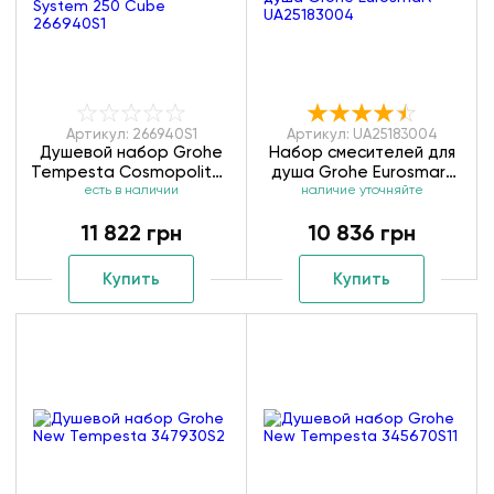
Артикул: 266940S1
Артикул: UA25183004
Душевой набор Grohe
Набор смесителей для
Tempesta Cosmopolitan
душа Grohe Eurosmart
System 250 Cube
есть в наличии
наличие уточняйте
UA25183004
266940S1
11 822 грн
10 836 грн
Купить
Купить