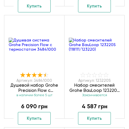
Купить
Купить
Артикул: 34841000
Артикул: 123220S
Душевой набор Grohe
Набор смесителей
Precision Flow с
Grohe BauLoop 123220S
термостатом 34841000
в наличии более 5 шт
(118111/123220)
Заканчивается
6 090 грн
4 587 грн
Купить
Купить