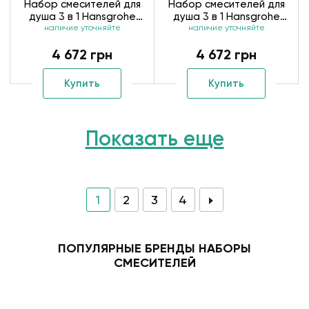
Набор смесителей для
Набор смесителей для
душа 3 в 1 Hansgrohe
душа 3 в 1 Hansgrohe
наличие уточняйте
Logis 10012019
Logis 70072019
наличие уточняйте
4 672 грн
4 672 грн
Купить
Купить
Показать еще
1
2
3
4
ПОПУЛЯРНЫЕ БРЕНДЫ НАБОРЫ
СМЕСИТЕЛЕЙ