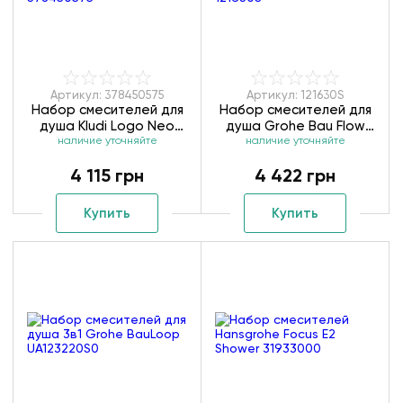
Артикул: 378450575
Артикул: 121630S
Набор смесителей для
Набор смесителей для
душа Kludi Logo Neo
душа Grohe Bau Flow
наличие уточняйте
378450575
наличие уточняйте
121630S
4 115 грн
4 422 грн
Купить
Купить