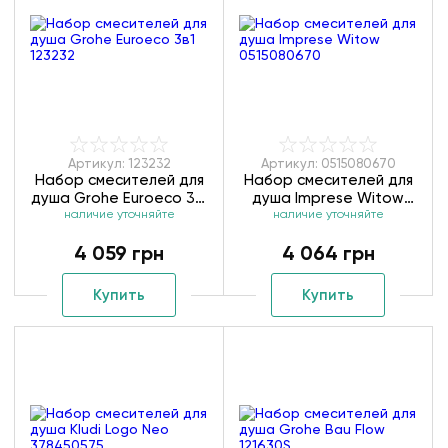
Артикул: 123232
Артикул: 0515080670
Набор смесителей для
Набор смесителей для
душа Grohe Euroeco 3в1
душа Imprese Witow
наличие уточняйте
123232
наличие уточняйте
0515080670
4 059 грн
4 064 грн
Купить
Купить