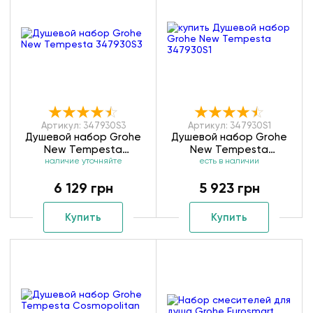
Артикул: 347930S3
Артикул: 347930S1
Душевой набор Grohe
Душевой набор Grohe
New Tempesta
New Tempesta
наличие уточняйте
347930S3
есть в наличии
347930S1
6 129 грн
5 923 грн
Купить
Купить