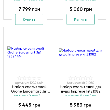
Grohe Grohtherm
Logis Loop 1052019
SmartControl 34720000
7 799 грн
5 060 грн
Купить
Купить
Артикул: 123244M
Артикул: kit21082
Набор смесителей
Набор смесителей для
Grohe Eurosmart 3в1
душа Imprese kit21082
в наличии более 5 шт
123244M
в наличии более 5 шт
5 445 грн
5 983 грн