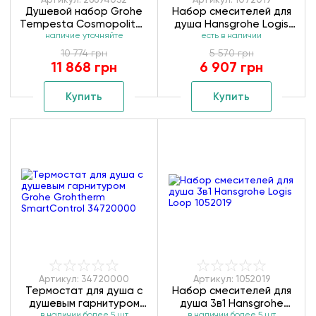
Душевой набор Grohe
Набор смесителей для
Tempesta Cosmopolitan
душа Hansgrohe Logis
System 250 Cube
наличие уточняйте
Loop 1072019
есть в наличии
266940S2
10 774 грн
5 570 грн
11 868 грн
6 907 грн
Купить
Купить
Артикул: 34720000
Артикул: 1052019
Термостат для душа с
Набор смесителей для
душевым гарнитуром
душа 3в1 Hansgrohe
в наличии более 5 шт
в наличии более 5 шт