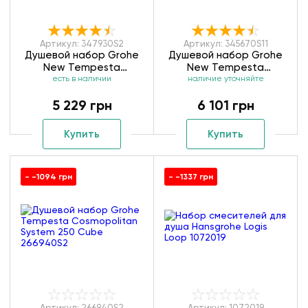
Артикул: 347930S2
Артикул: 345670S11
Душевой набор Grohe
Душевой набор Grohe
New Tempesta
New Tempesta
есть в наличии
347930S2
наличие уточняйте
345670S11
5 229 грн
6 101 грн
Купить
Купить
- -1094 грн
- -1337 грн
Артикул: 266940S2
Артикул: 1072019