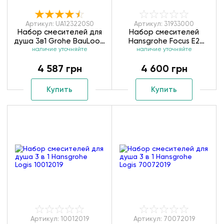
Артикул: UA123220S0
Артикул: 31933000
Набор смесителей для
Набор смесителей
душа 3в1 Grohe BauLoop
Hansgrohe Focus E2
наличие уточняйте
UA123220S0
Shower 31933000
наличие уточняйте
4 587 грн
4 600 грн
Купить
Купить
Артикул: 10012019
Артикул: 70072019