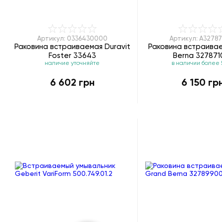
Артикул: 0336430000
Артикул: A32787
Раковина встраиваемая Duravit
Раковина встраива
Foster 33643
Berna 327871
наличие уточняйте
в наличии более 
6 602 грн
6 150 гр