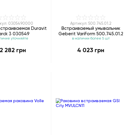
кул: 0305490000
Артикул: 500.745.01.2
встраиваемая Duravit
Встраиваемый умывальник
arck 3 030549
Geberit VariForm 500.745.01.2
личие уточняйте
в наличии более 5 шт
12 282 грн
4 023 грн