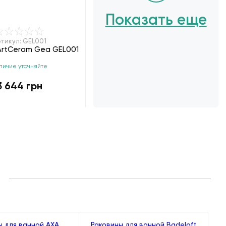
Показать еще
тикул: GEL001
ArtCeram Gea GEL001
личие уточняйте
3 644 грн
ы для ванной AXA
Раковины для ванной Badeloft