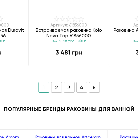
60000
Артикул: 61856000
Ар
ая Duravit
Встраиваемая раковина Kolo
Раковина 
856
Nova Top 61856000
йте
наличие уточняйте
на
н
3 481 грн
1
2
3
4
ПОПУЛЯРНЫЕ БРЕНДЫ РАКОВИНЫ ДЛЯ ВАННОЙ
ой Arcom
Раковины для ванной Artceram
Раковин