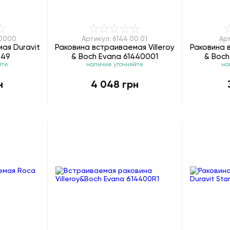
90000
Артикул: 6144 00 01
Ар
ая Duravit
Раковина встраиваемая Villeroy
Раковина в
849
& Boch Evana 61440001
& Boch
йте
наличие уточняйте
на
н
4 048 грн