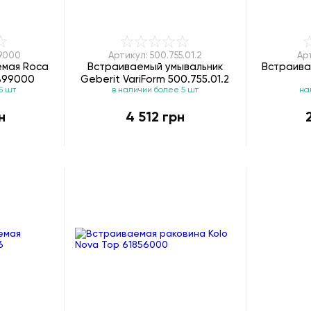
99000
Артикул: 500.755.01.2
Ар
емая Roca
Встраиваемый умывальник
Встраива
899000
Geberit VariForm 500.755.01.2
5 шт
в наличии более 5 шт
на
н
4 512 грн