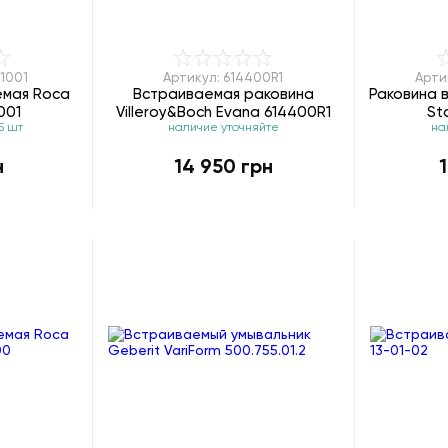
1001
Артикул: 614400R1
Арти
емая Roca
Встраиваемая раковина
Раковина 
001
Villeroy&Boch Evana 614400R1
St
5 шт
наличие уточняйте
на
н
14 950 грн