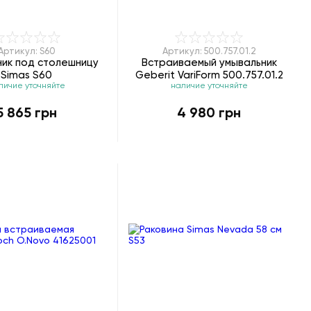
Артикул: S60
Артикул: 500.757.01.2
ник под столешницу
Встраиваемый умывальник
Simas S60
Geberit VariForm 500.757.01.2
личие уточняйте
наличие уточняйте
5 865 грн
4 980 грн