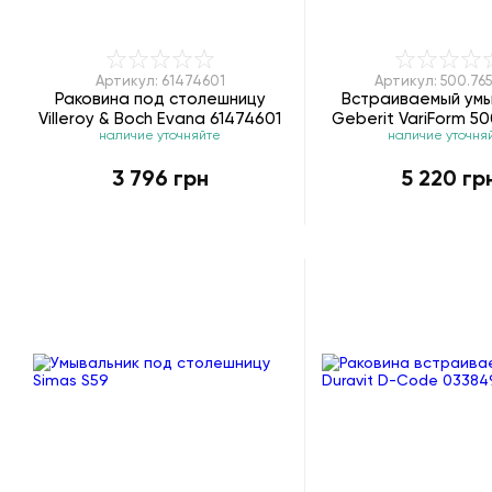
Артикул: 61474601
Артикул: 500.765
Раковина под столешницу
Встраиваемый умы
Villeroy & Boch Evana 61474601
Geberit VariForm 50
наличие уточняйте
наличие уточня
3 796 грн
5 220 гр