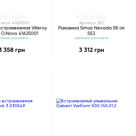
тикул: 41625001
Артикул: S53
страиваемая Villeroy
Раковина Simas Nevada 58 см
 O.Novo 41625001
S53
личие уточняйте
наличие уточняйте
3 358 грн
3 312 грн