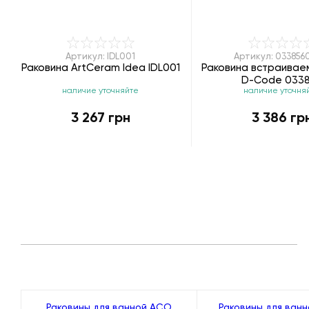
Артикул: IDL001
Артикул: 03385
Раковина ArtCeram Idea IDL001
Раковина встраиваем
D-Code 033
наличие уточняйте
наличие уточня
3 267 грн
3 386 гр
Раковины для ванной ACO
Раковины для ванн