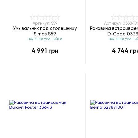
Артикул: S59
Артикул: 03384
Умывальник под столешницу
Раковина встраиваем
Simas S59
D-Code 033
наличие уточняйте
наличие уточня
4 991 грн
4 744 гр