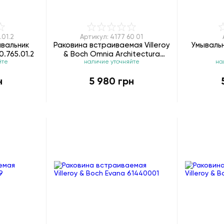
.01.2
Артикул: 4177 60 01
вальник
Раковина встраиваемая Villeroy
Умываль
0.765.01.2
& Boch Omnia Architectura
йте
наличие уточняйте
на
41776001
н
5 980 грн