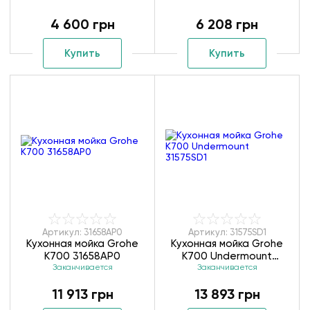
черный
4 600 грн
6 208 грн
Купить
Купить
Артикул: 31658AP0
Артикул: 31575SD1
Кухонная мойка Grohe
Кухонная мойка Grohe
K700 31658AP0
K700 Undermount
Заканчивается
Заканчивается
31575SD1
11 913 грн
13 893 грн