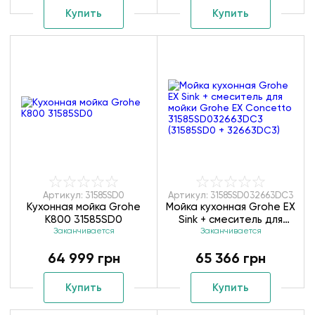
Купить
Купить
Артикул: 31585SD0
Артикул: 31585SD032663DC3
Кухонная мойка Grohe
Мойка кухонная Grohe EX
K800 31585SD0
Sink + смеситель для
Заканчивается
мойки Grohe EX
Заканчивается
Concetto
64 999 грн
65 366 грн
31585SD032663DC3
(31585SD0 + 32663DC3)
Купить
Купить