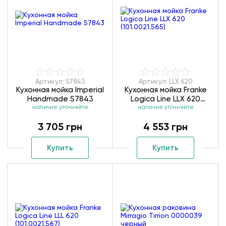
Артикул: S7843
Артикул: LLX 620
Кухонная мойка Imperial
Кухонная мойка Franke
Handmade S7843
Logica Line LLX 620
наличие уточняйте
наличие уточняйте
(101.0021.565)
3 705 грн
4 553 грн
Купить
Купить