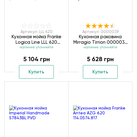
Артикул: LLL 620
Артикул: 0000039
Кухонная мойка Franke
Кухонная раковина
Logica Line LLL 620
Mirragio Tirrion 0000039
наличие уточняйте
(101.0021.567)
наличие уточняйте
черный
5 104 грн
5 628 грн
Купить
Купить