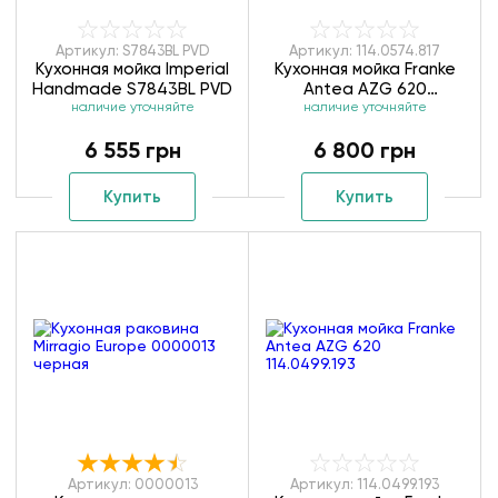
Артикул: S7843BL PVD
Артикул: 114.0574.817
Кухонная мойка Imperial
Кухонная мойка Franke
Handmade S7843BL PVD
Antea AZG 620
наличие уточняйте
наличие уточняйте
114.0574.817
6 555 грн
6 800 грн
Купить
Купить
Артикул: 0000013
Артикул: 114.0499.193