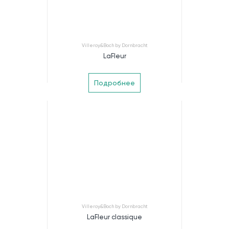
Villeroy&Boch by Dornbracht
LaFleur
Подробнее
Villeroy&Boch by Dornbracht
LaFleur classique