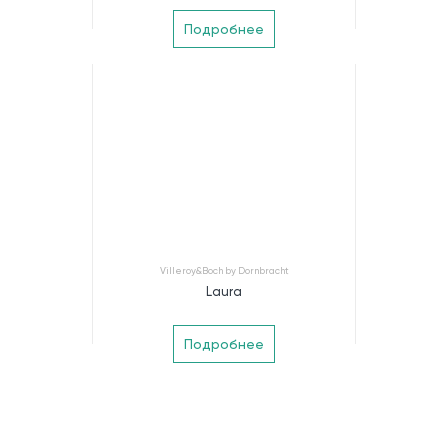
Подробнее
Villeroy&Boch by Dornbracht
Laura
Подробнее