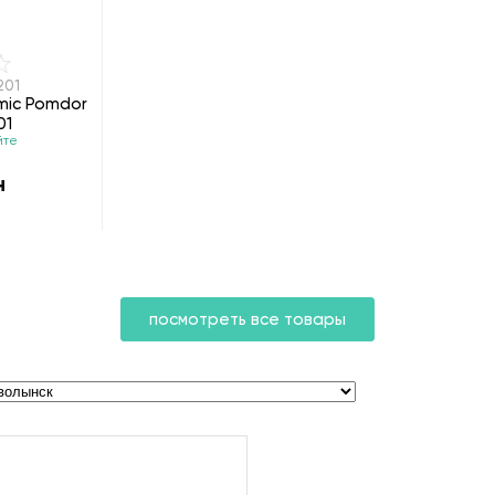
201
mic Pomdor
01
йте
н
посмотреть все товары