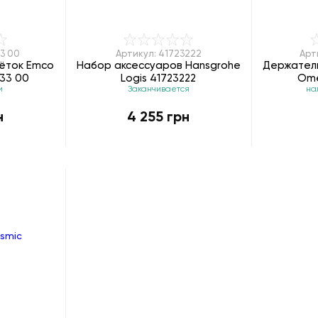
33 00
Артикул: 41723222
Арт
щёток Emco
Набор аксессуаров Hansgrohe
Держатель
133 00
Logis 41723222
Ome
и
Заканчивается
на
н
4 255 грн