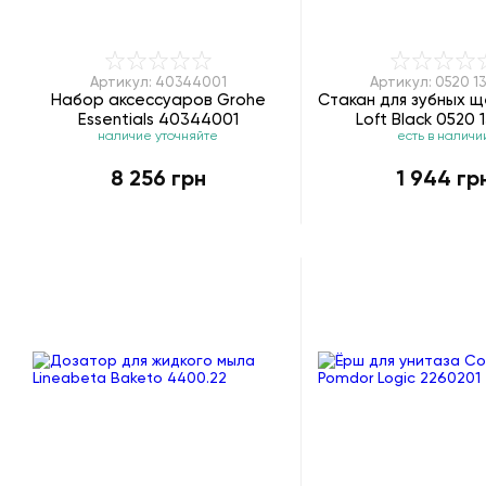
Артикул: 40344001
Артикул: 0520 1
Набор аксессуаров Grohe
Стакан для зубных 
Essentials 40344001
Loft Black 0520 
наличие уточняйте
есть в наличи
8 256 грн
1 944 гр