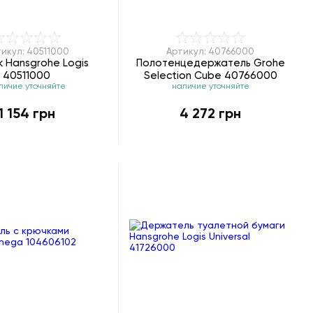
икул: 40511000
Артикул: 40766000
 Hansgrohe Logis
Полотенцедержатель Grohe
40511000
Selection Cube 40766000
личие уточняйте
наличие уточняйте
1 154 грн
4 272 грн