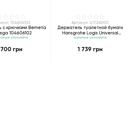
икул: 104606102
Артикул: 41726000
 с крючками Bemeta
Держатель туалетной бумаги
ga 104606102
Hansgrohe Logis Universal
личие уточняйте
наличие уточняйте
41726000
700 грн
1 739 грн