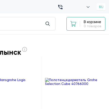
RU
В корзине
0 товаров
олынск