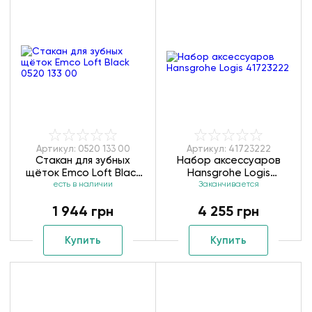
Артикул: 0520 133 00
Артикул: 41723222
Стакан для зубных
Набор аксессуаров
щёток Emco Loft Black
Hansgrohe Logis
0520 133 00
есть в наличии
Заканчивается
41723222
1 944 грн
4 255 грн
Купить
Купить