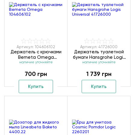
Артикул: 104606102
Артикул: 41726000
Держатель с крючками
Держатель туалетной
Bemeta Omega
бумаги Hansgrohe Logis
наличие уточняйте
104606102
Universal 41726000
наличие уточняйте
700 грн
1 739 грн
Купить
Купить