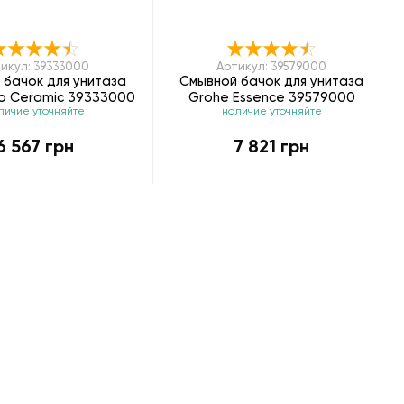
икул: 39333000
Артикул: 39579000
 бачок для унитаза
Смывной бачок для унитаза
ro Ceramic 39333000
Grohe Essence 39579000
личие уточняйте
наличие уточняйте
6 567 грн
7 821 грн