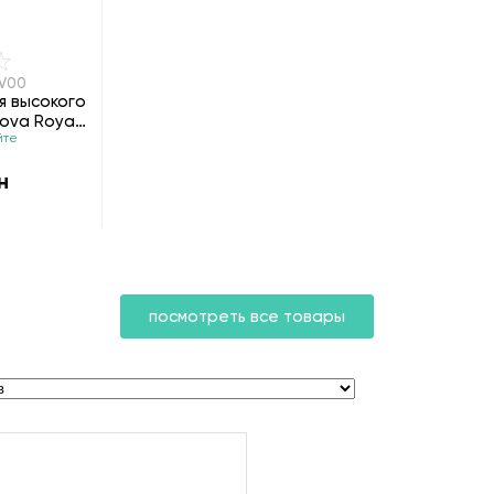
CV00
я высокого
ova Royal
йте
н
посмотреть все товары