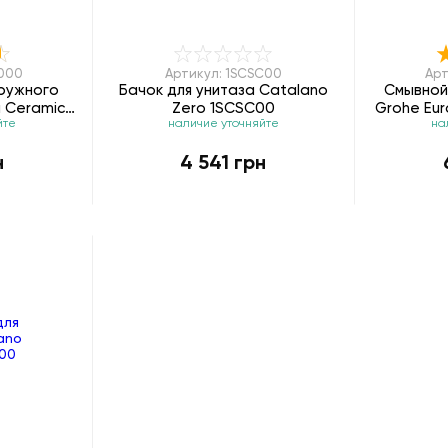
7000
Артикул: 1SCSC00
Арт
ружного
Бачок для унитаза Catalano
Смывной
 Ceramic
Zero 1SCSC00
Grohe Eu
йте
наличие уточняйте
на
н
4 541 грн