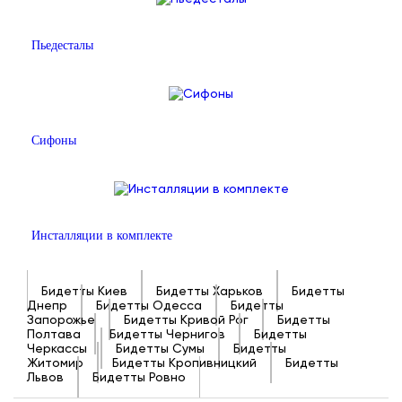
Пьедесталы
Сифоны
Инсталляции в комплекте
Бидетты Киев
Бидетты Харьков
Бидетты
Днепр
Бидетты Одесса
Бидетты
Запорожье
Бидетты Кривой Рог
Бидетты
Полтава
Бидетты Чернигов
Бидетты
Черкассы
Бидетты Сумы
Бидетты
Житомир
Бидетты Кропивницкий
Бидетты
Львов
Бидетты Ровно