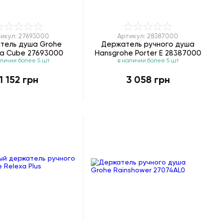
икул: 27693000
Артикул: 28387000
тель душа Grohe
Держатель ручного душа
ia Cube 27693000
Hansgrohe Porter E 28387000
аличии более 5 шт
в наличии более 5 шт
1 152 грн
3 058 грн