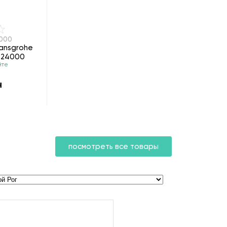
4000
ansgrohe
8324000
йте
н
посмотреть все товары