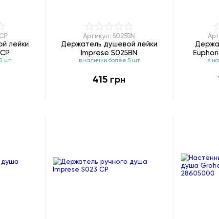
3CP
Артикул: S025BN
Арт
й лейки
Держатель душевой лейки
Держа
3CP
Imprese S025BN
Euphor
5 шт
в наличии более 5 шт
в н
415 грн