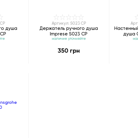
4CP
Артикул: S023 CP
Арт
го душа
Держатель ручного душа
Настенный
4CP
Imprese S023 CP
душа G
йте
наличие уточняйте
на
350 грн