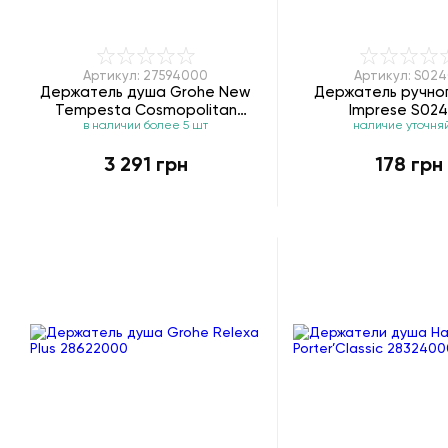
Артикул: 27594000
Артикул: S02
Держатель душа Grohe New
Держатель ручно
Tempesta Cosmopolitan
Imprese S02
в наличии более 5 шт
наличие уточня
27594000
3 291 грн
178 грн