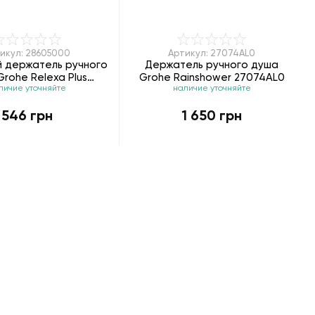
икул: 28605000
Артикул: 27074AL0
 держатель ручного
Держатель ручного душа
rohe Relexa Plus
Grohe Rainshower 27074AL0
личие уточняйте
наличие уточняйте
28605000
546 грн
1 650 грн