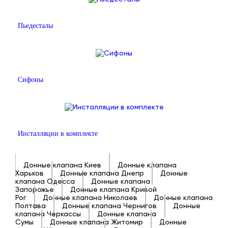
Пьедесталы
Сифоны
Инсталляции в комплекте
Донные клапана Киев
Донные клапана
Харьков
Донные клапана Днепр
Донные
клапана Одесса
Донные клапана
Запорожье
Донные клапана Кривой
Рог
Донные клапана Николаев
Донные клапана
Полтава
Донные клапана Чернигов
Донные
клапана Черкассы
Донные клапана
Сумы
Донные клапана Житомир
Донные