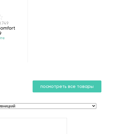
8.749
Comfort
9
йте
н
посмотреть все товары