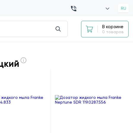
RU
В корзине
0 товаров
цкий