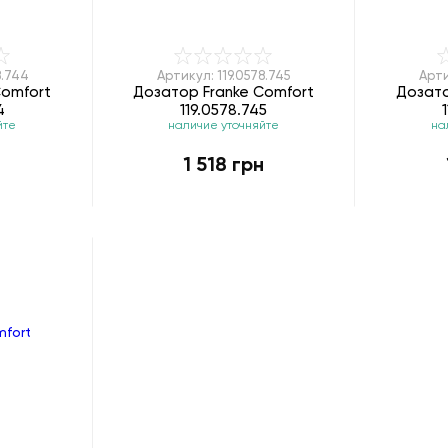
8.744
Артикул: 119.0578.745
Арти
Comfort
Дозатор Franke Comfort
Дозато
4
119.0578.745
йте
наличие уточняйте
на
н
1 518 грн