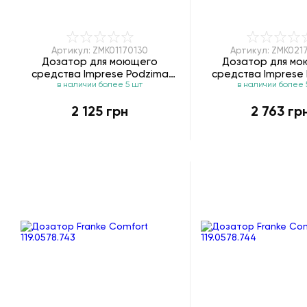
Артикул: ZMK01170130
Артикул: ZMK021
Дозатор для моющего
Дозатор для м
средства Imprese Podzima
средства Imprese
в наличии более 5 шт
в наличии более 
Ledove ZMK01170130
Ledove ZMK021
2 125 грн
2 763 гр