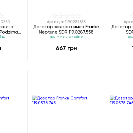
70830
Артикул: 119.0287.558
Арти
оющего
Дозатор жидкого мыла Franke
Дозатор 
 Podzima
Neptune SDR 119.0287.558
SDR
5 шт
наличие уточняйте
на
70830
н
667 грн