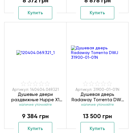
8 372 грн
8 878 грн
Купить
Купить
Артикул: 140404.069.321
Артикул: 31900-01-01N
Душевые двери
Душевая дверь
раздвижные Huppe X1
Radaway Torrenta DWJ
120404.069.321/140404.069.321
наличие уточняйте
наличие уточняйте
31900-01-01N
9 384 грн
13 500 грн
Купить
Купить