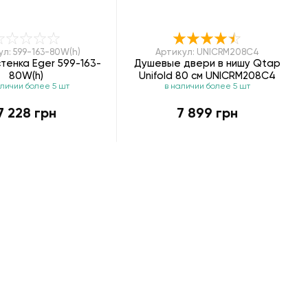
ул: 599-163-80W(h)
Артикул: UNICRM208C4
тенка Eger 599-163-
Душевые двери в нишу Qtap
80W(h)
Unifold 80 см UNICRM208C4
аличии более 5 шт
в наличии более 5 шт
7 228 грн
7 899 грн