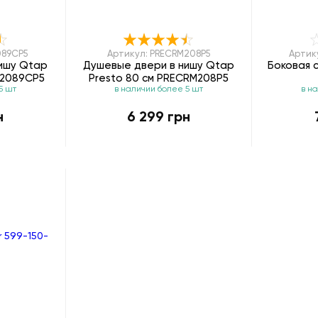
089CP5
Артикул: PRECRM208P5
Артик
ишу Qtap
Душевые двери в нишу Qtap
Боковая с
HI2089CP5
Presto 80 см PRECRM208P5
5 шт
в наличии более 5 шт
в н
н
6 299 грн