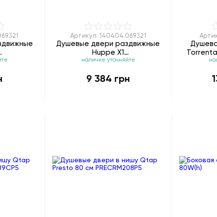
69.321
Артикул: 140404.069.321
Артик
здвижные
Душевые двери раздвижные
Душева
Huppe X1
Torrent
йте
наличие уточняйте
на
02.069.321
120404.069.321/140404.069.321
н
9 384 грн
1