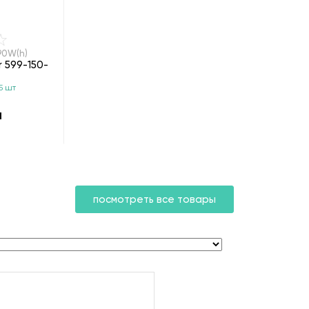
90W(h)
 599-150-
5 шт
н
посмотреть все товары