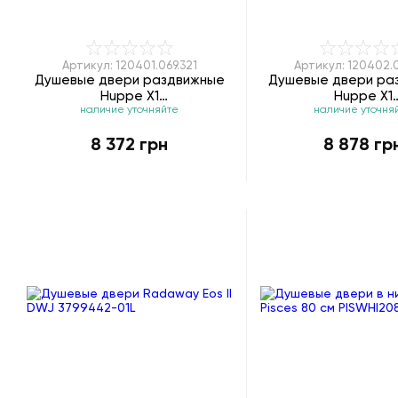
Артикул: 120401.069.321
Артикул: 120402.0
Душевые двери раздвижные
Душевые двери ра
Huppe X1
Huppe X1
наличие уточняйте
наличие уточня
120401.069.321/140401.069.321
120402.069.321/1404
8 372 грн
8 878 гр