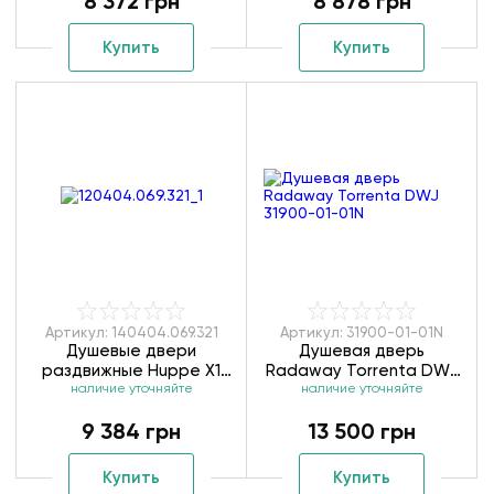
8 372 грн
8 878 грн
Купить
Купить
Артикул: 140404.069.321
Артикул: 31900-01-01N
Душевые двери
Душевая дверь
раздвижные Huppe X1
Radaway Torrenta DWJ
120404.069.321/140404.069.321
наличие уточняйте
наличие уточняйте
31900-01-01N
9 384 грн
13 500 грн
Купить
Купить