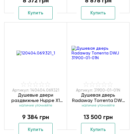
8 372 грн
8 878 грн
Купить
Купить
Артикул: 140404.069.321
Артикул: 31900-01-01N
Душевые двери
Душевая дверь
раздвижные Huppe X1
Radaway Torrenta DWJ
120404.069.321/140404.069.321
наличие уточняйте
наличие уточняйте
31900-01-01N
9 384 грн
13 500 грн
Купить
Купить