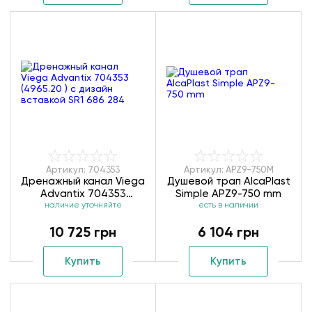
Артикул: 704353
Артикул: APZ9-750M
Дренажный канал Viega
Душевой трап AlcaPlast
Advantix 704353
Simple APZ9-750 mm
(4965.20 ) с дизайн
наличие уточняйте
есть в наличии
вставкой SR1 686 284
10 725 грн
6 104 грн
Купить
Купить