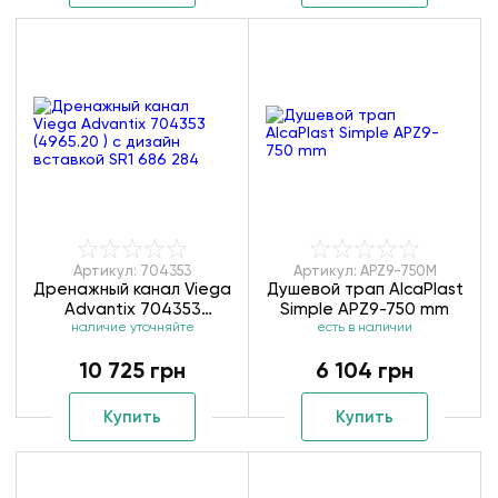
Артикул: 704353
Артикул: APZ9-750M
Дренажный канал Viega
Душевой трап AlcaPlast
Advantix 704353
Simple APZ9-750 mm
(4965.20 ) с дизайн
наличие уточняйте
есть в наличии
вставкой SR1 686 284
10 725 грн
6 104 грн
Купить
Купить