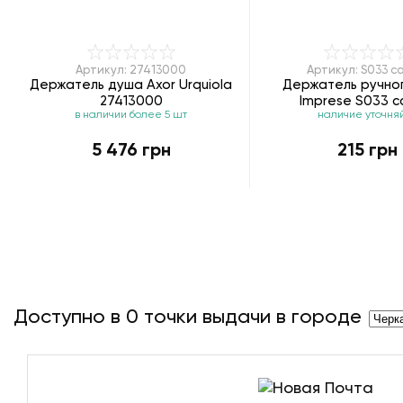
Артикул: 27413000
Артикул: S033 c
Держатель душа Axor Urquiola
Держатель ручно
27413000
Imprese S033 c
в наличии более 5 шт
наличие уточня
5 476 грн
215 грн
Доступно в
0
точки выдачи в городе