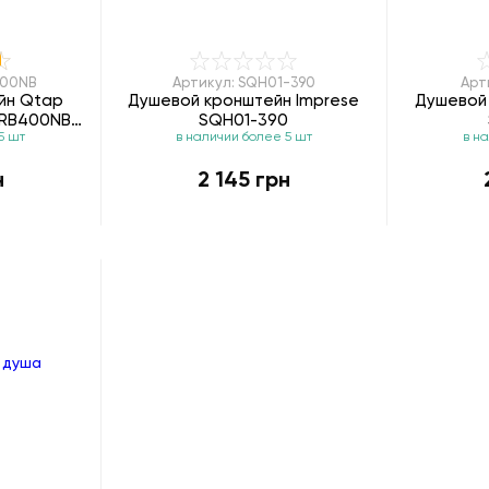
400NB
Артикул: SQH01-390
Арт
йн Qtap
Душевой кронштейн Imprese
Душевой
TRB400NB
SQH01-390
5 шт
в наличии более 5 шт
в н
вый
н
2 145 грн