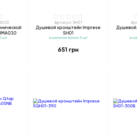
A030
Артикул: SH01
Ар
енической
Душевой кронштейн Imprese
Душевой
CRMA030
SH01
5 шт
в наличии более 5 шт
в н
651 грн