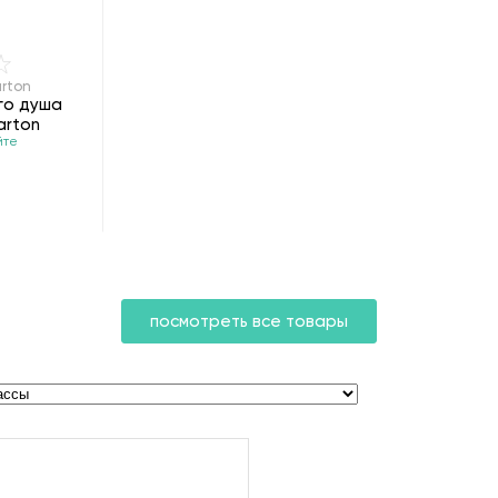
arton
го душа
arton
йте
посмотреть все товары