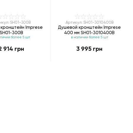
икул: SH01-300B
Артикул: SH01-3010400B
 кронштейн Imprese
Душевой кронштейн Imprese
SH01-300B
400 мм SH01-3010400B
аличии более 5 шт
в наличии более 5 шт
2 914 грн
3 995 грн