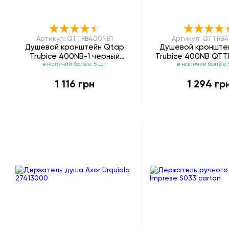
Артикул: QTTRB400NB1
Артикул: QTTRB
Душевой кронштейн Qtap
Душевой кронште
Trubice 400NB-1 черный
Trubice 400NB QT
в наличии более 5 шт
в наличии более 
матовый QTTRB400NB1
черный мато
1 116 грн
1 294 гр