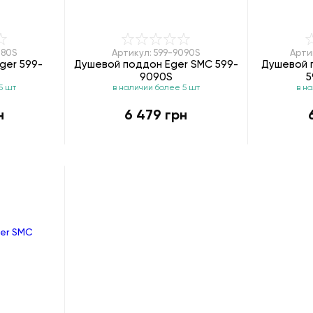
080S
Артикул: 599-9090S
Арти
ger 599-
Душевой поддон Eger SMC 599-
Душевой 
9090S
5
5 шт
в наличии более 5 шт
в н
н
6 479 грн