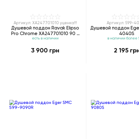
Артикул: XA247701010 уценка!!!
Артикул: 599-4
Душевой поддон Ravak Elipso
Душевой поддон Ege
Pro Chrome XA247701010 90 х
4040S
есть в наличии
в наличии более 
90 см уценка!!!
3 900 грн
2 195 гр