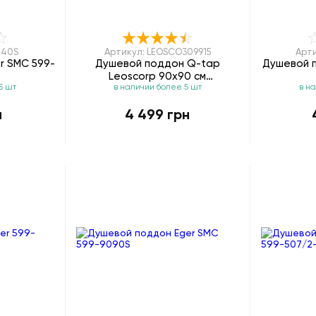
040S
Артикул: LEOSCO309915
Арти
r SMC 599-
Душевой поддон Q-tap
Душевой п
Leoscorp 90x90 см
5 шт
в наличии более 5 шт
в н
LEOSCO309915
н
4 499 грн