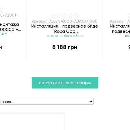
38772001 +
Артикул: A357476000+A890071000
Артикул: A
 монтажа
Инсталляция + подвесное биде
Инсталля
600000 +
Roca Gap
подвесн
5 шт
10-650
в наличии более 5 шт
на
A357476000+A890071000
A35747
н
8 188 грн
посмотреть все товары