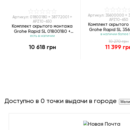
Артикул: 35600000 + 
Артикул: 01800180 + 38772001 +
APZ10-650
APZ10-650
Комплект скрытого
Комплект скрытого монтажа
Grohe Rapid SL 35
Grohe Rapid SL 01800180 +
в наличии более 
38772001 + APZ
есть в наличии
38772001 + APZ10-650
10 270 грн
10 618 грн
11 399 гр
Доступно в
0
точки выдачи в городе