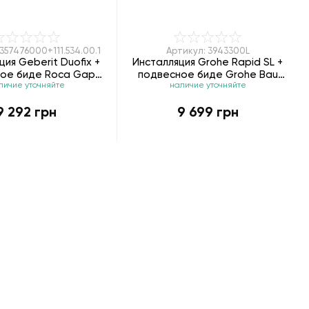
357476000+111.534.00.1
Артикул: 3943300L
ция Geberit Duofix +
Инсталляция Grohe Rapid SL +
ое биде Roca Gap
подвесное биде Grohe Bau
личие уточняйте
наличие уточняйте
6000+111.534.00.1
3943300L
9 292 грн
9 699 грн