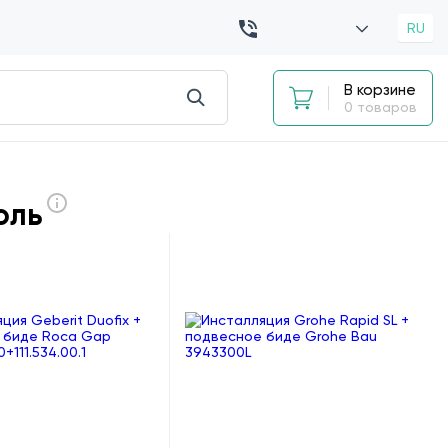
RU
В корзине
0 товаров
оль