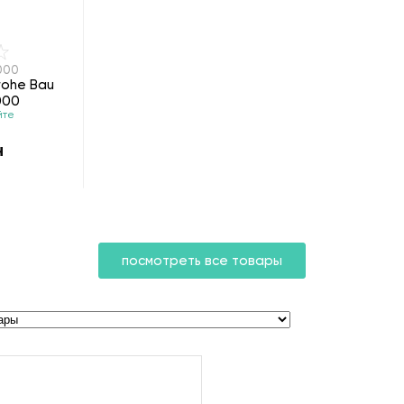
000
rohe Bau
000
йте
н
посмотреть все товары