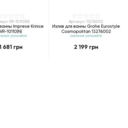
кул: VR-10110(N)
Артикул: 13276002
ванны Imprese Krinice
Излив для ванны Grohe Eurostyle
VR-10110(N)
Cosmopolitan 13276002
личие уточняйте
наличие уточняйте
1 681 грн
2 199 грн