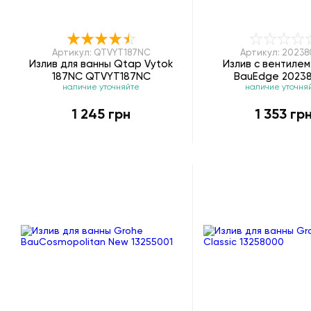
Артикул: QTVYT187NC
Артикул: 2023
Излив для ванны Qtap Vytok
Излив с вентиле
187NC QTVYT187NC
BauEdge 2023
наличие уточняйте
наличие уточня
1 245 грн
1 353 гр