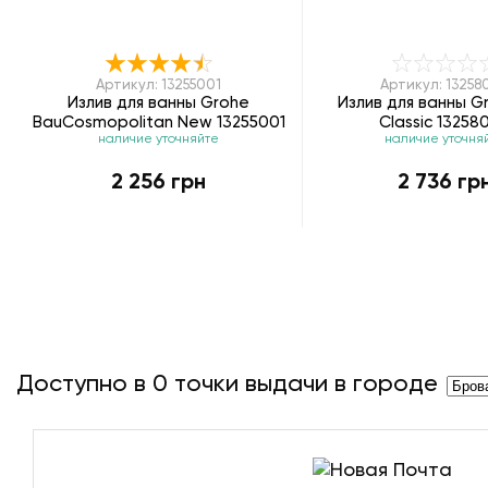
Артикул: 13255001
Артикул: 13258
Излив для ванны Grohe
Излив для ванны G
BauCosmopolitan New 13255001
Classic 13258
наличие уточняйте
наличие уточня
2 256 грн
2 736 гр
Доступно в
0
точки выдачи в городе