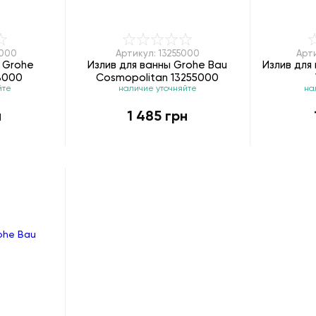
8000
Артикул: 13255000
Арти
м Grohe
Излив для ванны Grohe Bau
Излив для 
8000
Cosmopolitan 13255000
йте
наличие уточняйте
на
н
1 485 грн