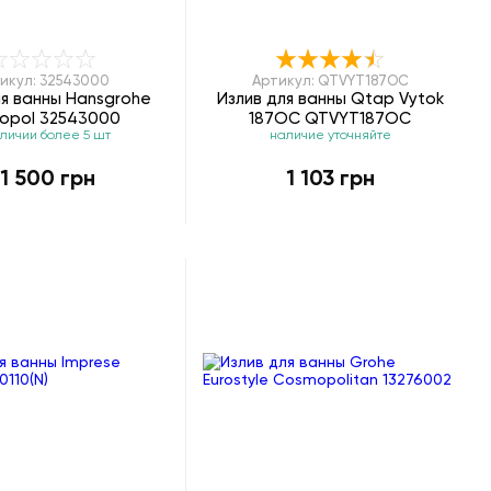
икул: 32543000
Артикул: QTVYT187OC
ля ванны Hansgrohe
Излив для ванны Qtap Vytok
ropol 32543000
187OC QTVYT187OC
аличии более 5 шт
наличие уточняйте
1 500 грн
1 103 грн