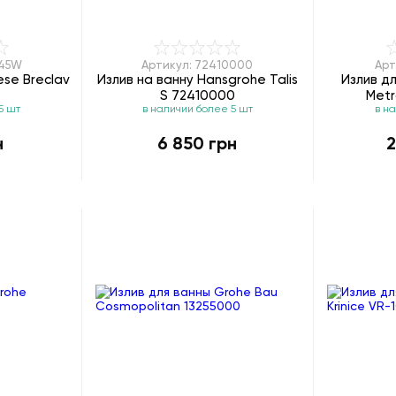
245W
Артикул: 72410000
Арт
ese Breclav
Излив на ванну Hansgrohe Talis
Излив д
S 72410000
Met
5 шт
в наличии более 5 шт
в н
н
6 850 грн
2