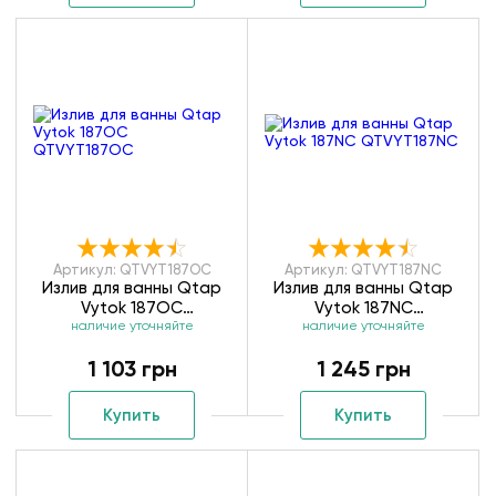
Артикул: QTVYT187OC
Артикул: QTVYT187NC
Излив для ванны Qtap
Излив для ванны Qtap
Vytok 187OC
Vytok 187NC
наличие уточняйте
QTVYT187OC
наличие уточняйте
QTVYT187NC
1 103 грн
1 245 грн
Купить
Купить