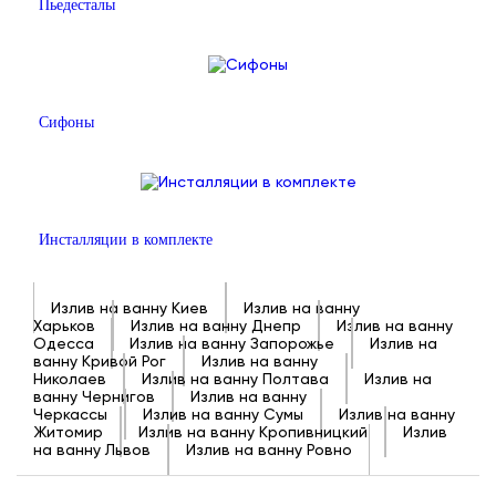
Пьедесталы
Сифоны
Инсталляции в комплекте
Излив на ванну Киев
Излив на ванну
Харьков
Излив на ванну Днепр
Излив на ванну
Одесса
Излив на ванну Запорожье
Излив на
ванну Кривой Рог
Излив на ванну
Николаев
Излив на ванну Полтава
Излив на
ванну Чернигов
Излив на ванну
Черкассы
Излив на ванну Сумы
Излив на ванну
Житомир
Излив на ванну Кропивницкий
Излив
на ванну Львов
Излив на ванну Ровно