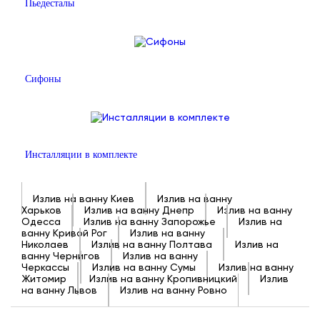
Пьедесталы
Сифоны
Инсталляции в комплекте
Излив на ванну Киев
Излив на ванну
Харьков
Излив на ванну Днепр
Излив на ванну
Одесса
Излив на ванну Запорожье
Излив на
ванну Кривой Рог
Излив на ванну
Николаев
Излив на ванну Полтава
Излив на
ванну Чернигов
Излив на ванну
Черкассы
Излив на ванну Сумы
Излив на ванну
Житомир
Излив на ванну Кропивницкий
Излив
на ванну Львов
Излив на ванну Ровно