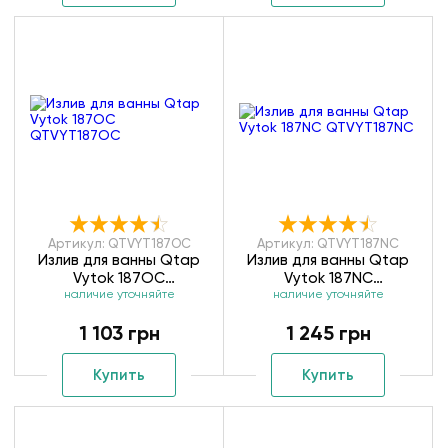
Артикул: QTVYT187OC
Артикул: QTVYT187NC
Излив для ванны Qtap
Излив для ванны Qtap
Vytok 187OC
Vytok 187NC
наличие уточняйте
QTVYT187OC
наличие уточняйте
QTVYT187NC
1 103 грн
1 245 грн
Купить
Купить