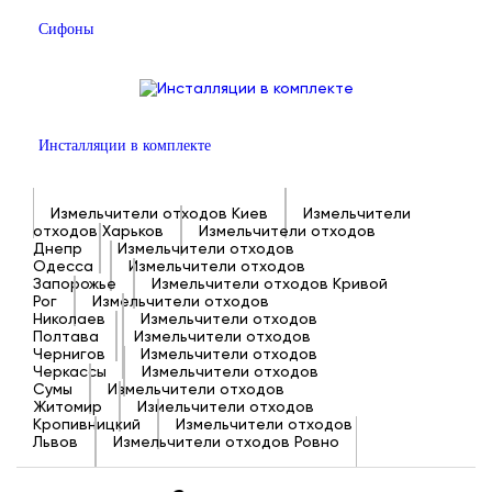
Сифоны
Инсталляции в комплекте
Измельчители отходов Киев
Измельчители
отходов Харьков
Измельчители отходов
Днепр
Измельчители отходов
Одесса
Измельчители отходов
Запорожье
Измельчители отходов Кривой
Рог
Измельчители отходов
Николаев
Измельчители отходов
Полтава
Измельчители отходов
Чернигов
Измельчители отходов
Черкассы
Измельчители отходов
Сумы
Измельчители отходов
Житомир
Измельчители отходов
Кропивницкий
Измельчители отходов
Львов
Измельчители отходов Ровно