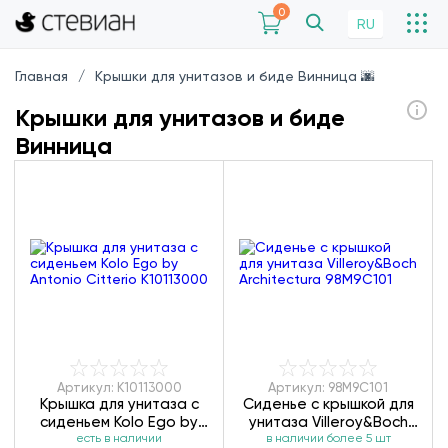
0
RU
Главная
Крышки для унитазов и биде Винница 🌆
Крышки для унитазов и биде
Винница
Артикул: K10113000
Артикул: 98M9C101
Крышка для унитаза с
Сиденье с крышкой для
сиденьем Kolo Ego by
унитаза Villeroy&Boch
Antonio Citterio
есть в наличии
Architectura 98M9C101
в наличии более 5 шт