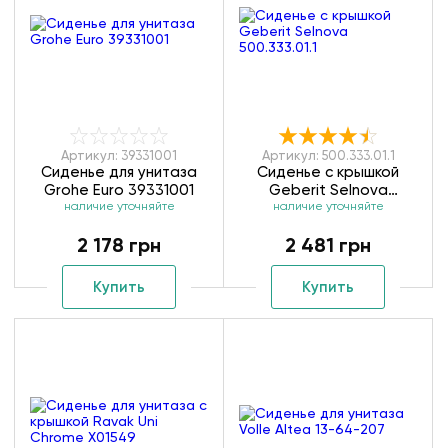
Артикул: 39331001
Артикул: 500.333.01.1
Сиденье для унитаза
Сиденье с крышкой
Grohe Euro 39331001
Geberit Selnova
наличие уточняйте
наличие уточняйте
500.333.01.1
2 178 грн
2 481 грн
Купить
Купить