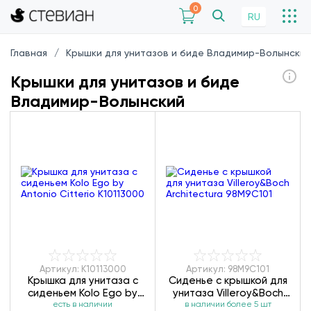
0
RU
Главная
Крышки для унитазов и биде Владимир-Волынский
Крышки для унитазов и биде
Владимир-Волынский
Артикул: K10113000
Артикул: 98M9C101
Крышка для унитаза с
Сиденье с крышкой для
сиденьем Kolo Ego by
унитаза Villeroy&Boch
Antonio Citterio
есть в наличии
Architectura 98M9C101
в наличии более 5 шт