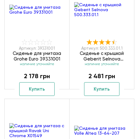
Артикул: 39331001
Артикул: 500.333.01.1
Сиденье для унитаза
Сиденье с крышкой
Grohe Euro 39331001
Geberit Selnova
наличие уточняйте
наличие уточняйте
500.333.01.1
2 178 грн
2 481 грн
Купить
Купить