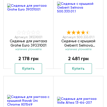
Артикул: 39331001
Артикул: 500.333.01.1
Сиденье для унитаза
Сиденье с крышкой
Grohe Euro 39331001
Geberit Selnova
наличие уточняйте
наличие уточняйте
500.333.01.1
2 178 грн
2 481 грн
Купить
Купить