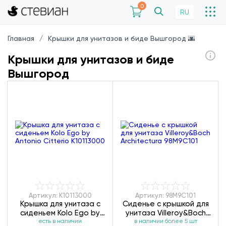
0
RU
Главная
Крышки для унитазов и биде Вышгород 🌆
Крышки для унитазов и биде
Вышгород
Артикул: K10113000
Артикул: 98M9C101
Крышка для унитаза с
Сиденье с крышкой для
сиденьем Kolo Ego by
унитаза Villeroy&Boch
Antonio Citterio
есть в наличии
Architectura 98M9C101
в наличии более 5 шт