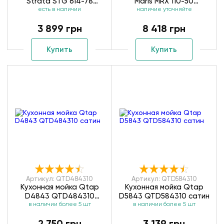
Strata STG 614-78
Maris MRX 110-50
114.0327.906 белая
есть в наличии
наличие уточняйте
(122.0543.996)
122.0598.741
3 899 грн
8 418 грн
Купить
Купить
Артикул: QTD484310
Артикул: QTD584310
Кухонная мойка Qtap
Кухонная мойка Qtap
D4843 QTD484310
D5843 QTD584310 сатин
в наличии более 5 шт
сатин
в наличии более 5 шт
2 750 грн
3 139 грн