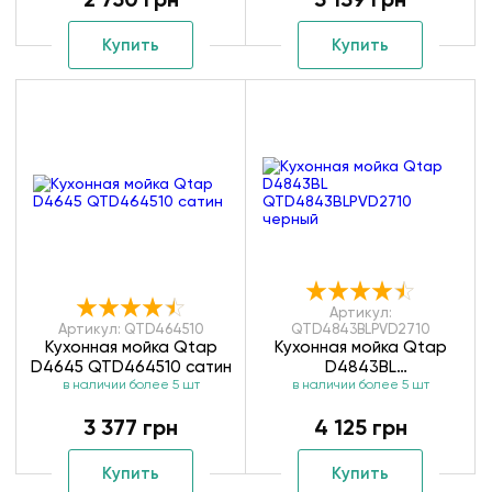
Купить
Купить
Артикул:
Артикул: QTD464510
QTD4843BLPVD2710
Кухонная мойка Qtap
Кухонная мойка Qtap
D4645 QTD464510 сатин
D4843BL
в наличии более 5 шт
QTD4843BLPVD2710
в наличии более 5 шт
черный
3 377 грн
4 125 грн
Купить
Купить