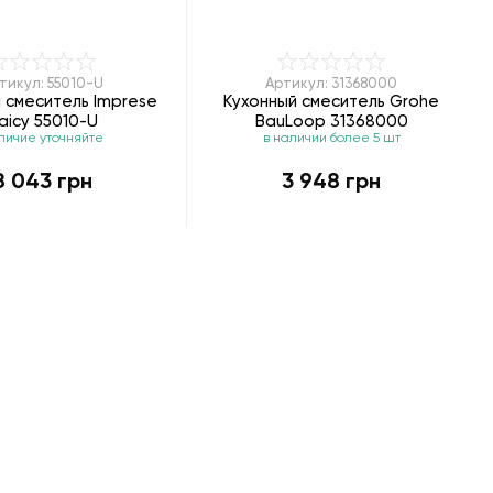
тикул: 55010-U
Артикул: 31368000
 смеситель Imprese
Кухонный смеситель Grohe
aicy 55010-U
BauLoop 31368000
личие уточняйте
в наличии более 5 шт
8 043 грн
3 948 грн