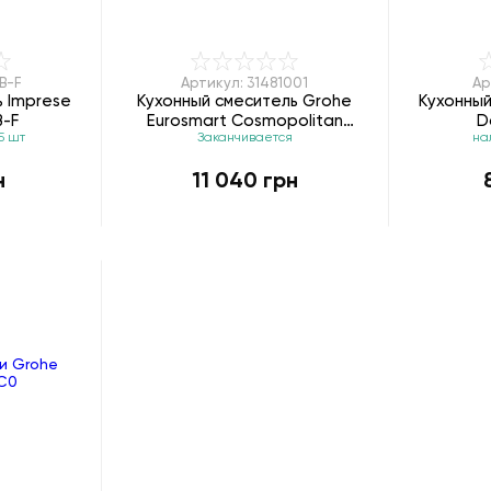
B-F
Артикул: 31481001
Ар
ь Imprese
Кухонный смеситель Grohe
Кухонный
B-F
Eurosmart Cosmopolitan
D
5 шт
Заканчивается
на
31481001
н
11 040 грн