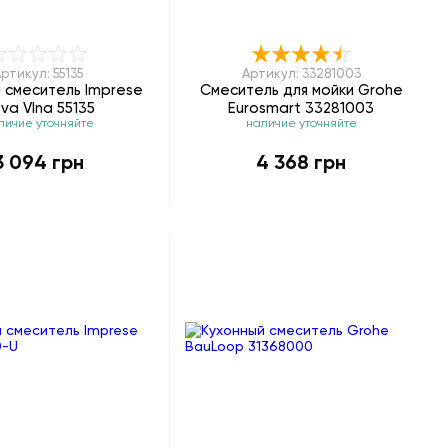
ртикул: 55135
Артикул: 33281003
 смеситель Imprese
Смеситель для мойки Grohe
va Vlna 55135
Eurosmart 33281003
личие уточняйте
наличие уточняйте
3 094 грн
4 368 грн