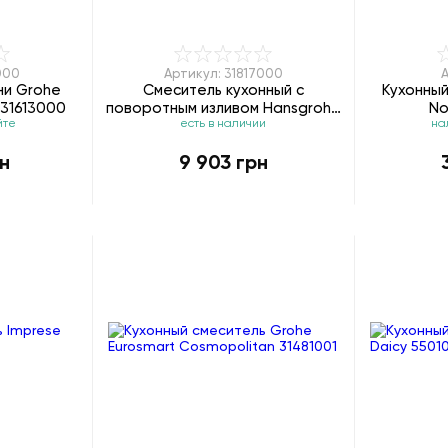
000
Артикул: 31817000
А
ни Grohe
Смеситель кухонный с
Кухонный
 31613000
поворотным изливом Hansgrohe
No
йте
есть в наличии
на
Focus 31817000
рн
9 903 грн