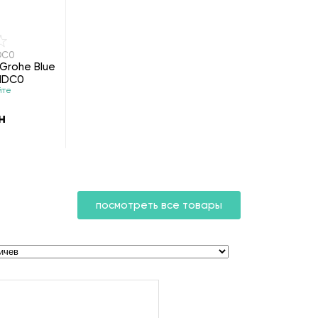
DC0
Grohe Blue
21DC0
йте
н
посмотреть все товары