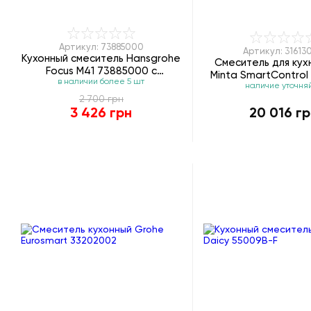
Артикул: 73885000
Артикул: 31613
Кухонный смеситель Hansgrohe
Смеситель для кух
Focus M41 73885000 с
Minta SmartControl
в наличии более 5 шт
поворотным изливом
наличие уточня
2 700 грн
3 426 грн
20 016 г