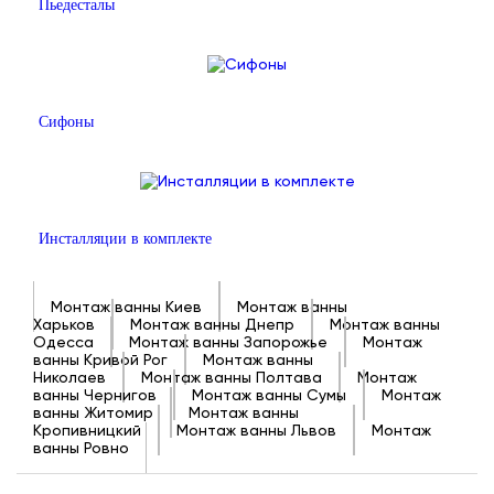
Пьедесталы
Сифоны
Инсталляции в комплекте
Монтаж ванны Киев
Монтаж ванны
Харьков
Монтаж ванны Днепр
Монтаж ванны
Одесса
Монтаж ванны Запорожье
Монтаж
ванны Кривой Рог
Монтаж ванны
Николаев
Монтаж ванны Полтава
Монтаж
ванны Чернигов
Монтаж ванны Сумы
Монтаж
ванны Житомир
Монтаж ванны
Кропивницкий
Монтаж ванны Львов
Монтаж
ванны Ровно