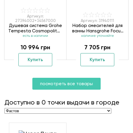
Артикул:
27394002+34567000
Артикул: 31940111
Душевая система Grohe
Набор смесителей для
Tempesta Cosmopolitan
ванны Hansgrohe Focus
System 200 27394002 +
есть в наличии
31940111 / 31642773
наличие уточняйте
Термостат для ванны
10 994 грн
7 705 грн
Grohtherm 800
34567000
Купить
Купить
посмотреть все товары
Доступно в
0
точки выдачи в городе