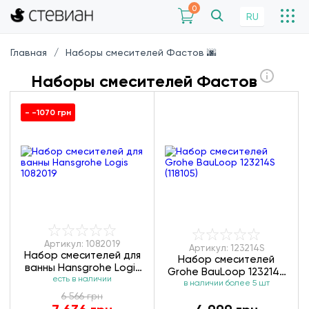
0
RU
Главная
Наборы смесителей Фастов 🌆
Наборы смесителей Фастов
- -1070 грн
Артикул: 1082019
Артикул: 123214S
Набор смесителей для
Набор смесителей
ванны Hansgrohe Logis
Grohe BauLoop 123214S
есть в наличии
1082019
в наличии более 5 шт
(118105)
6 566 грн