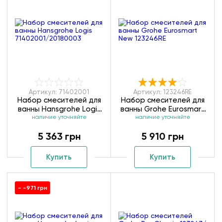
Артикул: 71402001
Артикул: 123246RE
Набор смесителей для
Набор смесителей для
ванны Hansgrohe Logis
ванны Grohe Eurosmart
71402001/20180003
наличие уточняйте
наличие уточняйте
New 123246RE
5 363 грн
5 910 грн
Купить
Купить
- -971 грн