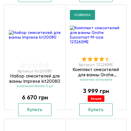
НОВИНКА
Артикул: 123265ME
Комплект смесителей
Артикул: kit20080
для ванны Grohe
Набор смесителей для
Eurosmart M-size
наличие уточняйте
ванны Imprese kit20080
123265ME
в наличии более 5 шт
3 999 грн
6 670 грн
Акция
Купить
Купить