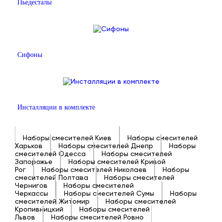
Пьедесталы
Сифоны
Инсталляции в комплекте
Наборы смесителей Киев
Наборы смесителей
Харьков
Наборы смесителей Днепр
Наборы
смесителей Одесса
Наборы смесителей
Запорожье
Наборы смесителей Кривой
Рог
Наборы смесителей Николаев
Наборы
смесителей Полтава
Наборы смесителей
Чернигов
Наборы смесителей
Черкассы
Наборы смесителей Сумы
Наборы
смесителей Житомир
Наборы смесителей
Кропивницкий
Наборы смесителей
Львов
Наборы смесителей Ровно