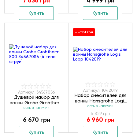
7 636 грн
4 999 грн
Купить
Купить
- -1131 грн
Артикул: 1042019
Артикул: 345670S6
Набор смесителей для
Душевой набор для
ванны Hansgrohe Logis
ванны Grohe Grohtherm
Loop 1042019
есть в наличии
800 345670S6 (4 типа
есть в наличии
струи)
5 829 грн
6 670 грн
6 960 грн
Купить
Купить