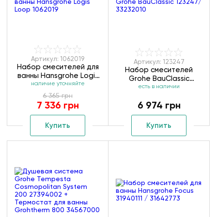
Артикул: 1062019
Артикул: 123247
Набор смесителей для
Набор смесителей
ванны Hansgrohe Logis
Grohe BauClassic
наличие уточняйте
Loop 1062019
123247/ 33232010
есть в наличии
6 365 грн
7 336 грн
6 974 грн
Купить
Купить