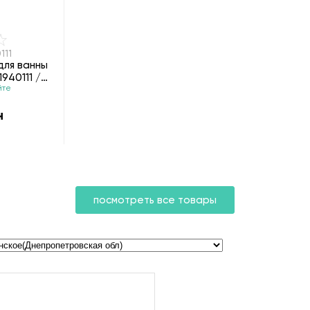
111
для ванны
940111 /
йте
н
посмотреть все товары