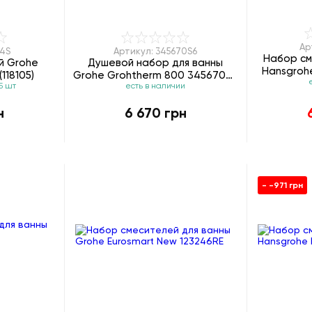
Ар
14S
Артикул: 345670S6
Набор см
й Grohe
Душевой набор для ванны
Hansgrohe
118105)
Grohe Grohtherm 800 345670S6
5 шт
есть в наличии
(4 типа струи)
н
6 670 грн
- -971 грн