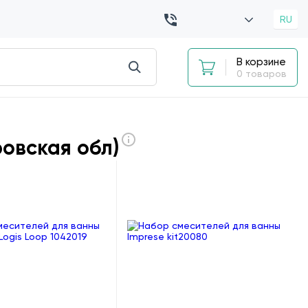
RU
В корзине
0 товаров
овская обл)