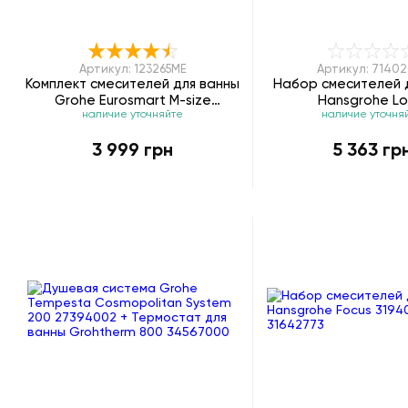
Артикул: 123265ME
Артикул: 7140
Комплект смесителей для ванны
Набор смесителей 
Grohe Eurosmart M-size
Hansgrohe Lo
наличие уточняйте
наличие уточня
123265ME
71402001/2018
3 999 грн
5 363 гр