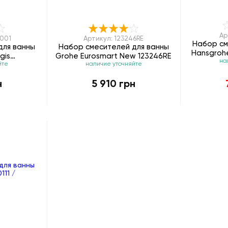
Ар
2001
Артикул: 123246RE
Набор см
для ванны
Набор смесителей для ванны
Hansgrohe
gis
Grohe Eurosmart New 123246RE
на
йте
наличие уточняйте
0003
н
5 910 грн