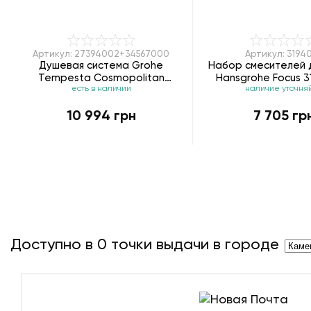
Артикул: 27394002+34567000
Артикул: 31940
Душевая система Grohe
Набор смесителей 
Tempesta Cosmopolitan
Hansgrohe Focus 31
есть в наличии
наличие уточня
System 200 27394002 +
31642773
Термостат для ванны
10 994 грн
7 705 гр
Grohtherm 800 34567000
Доступно в
0
точки выдачи в городе