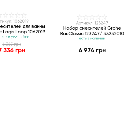
тикул: 1062019
Артикул: 123247
есителей для ванны
Набор смесителей Grohe
 Logis Loop 1062019
BauClassic 123247/ 33232010
личие уточняйте
есть в наличии
6 365 грн
7 336 грн
6 974 грн