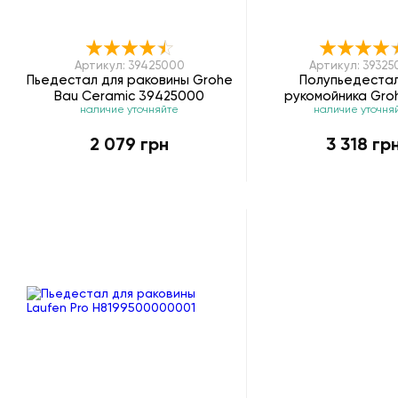
Артикул: 39425000
Артикул: 3932
Пьедестал для раковины Grohe
Полупьедестал
Bau Ceramic 39425000
рукомойника Gro
наличие уточняйте
наличие уточня
Ceramic 3932
2 079 грн
3 318 гр