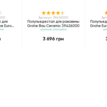
5000
Артикул: 39426000
Арт
 для
Полупьедестал для раковины
Полупьед
he Euro
Grohe Bau Ceramic 39426000
Grohe Eu
йте
наличие уточняйте
на
5000
н
3 696 грн