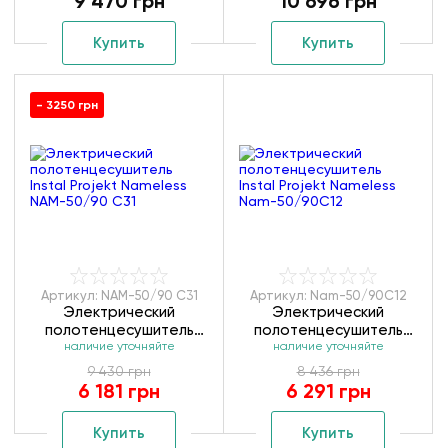
9 470 грн
10 696 грн
Купить
Купить
- 3250 грн
Артикул: NAM-50/90 С31
Артикул: Nam-50/90C12
Электрический
Электрический
полотенцесушитель
полотенцесушитель
Instal Projekt Nameless
наличие уточняйте
Instal Projekt Nameless
наличие уточняйте
NAM-50/90 С31
Nam-50/90C12
9 430 грн
8 436 грн
6 181 грн
6 291 грн
Купить
Купить