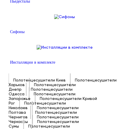
Пьедесталы
Сифоны
Инсталляции в комплекте
Полотенцесушители Киев
Полотенцесушители
Харьков
Полотенцесушители
Днепр
Полотенцесушители
Одесса
Полотенцесушители
Запорожье
Полотенцесушители Кривой
Рог
Полотенцесушители
Николаев
Полотенцесушители
Полтава
Полотенцесушители
Чернигов
Полотенцесушители
Черкассы
Полотенцесушители
Сумы
Полотенцесушители