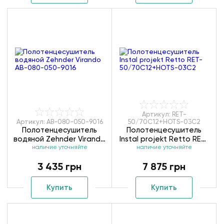
Артикул: RET-
Артикул: AB-080-050-9016
50/70C12+HOTS-03C2
Полотенцесушитель
Полотенцесушитель
водяной Zehnder Virando
Instal projekt Retto RET-
AB-080-050-9016
наличие уточняйте
50/70C12+HOTS-03C2
наличие уточняйте
3 435 грн
7 875 грн
Купить
Купить