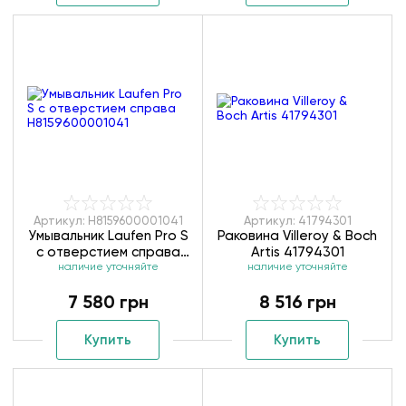
Артикул: H8159600001041
Артикул: 41794301
Умывальник Laufen Pro S
Раковина Villeroy & Boch
с отверстием справа
Artis 41794301
H8159600001041
наличие уточняйте
наличие уточняйте
7 580 грн
8 516 грн
Купить
Купить