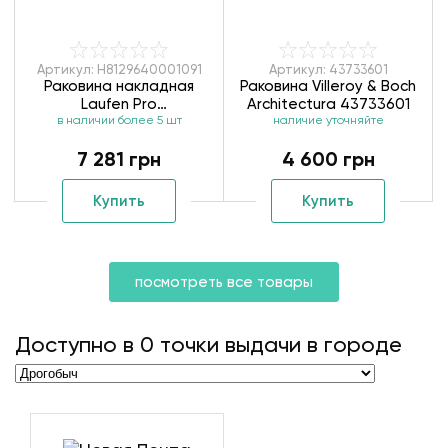
Артикул: H8129640001091
Артикул: 43733601
Раковина накладная
Раковина Villeroy & Boch
Laufen Pro
Architectura 43733601
в наличии более 5 шт
H8129640001091
наличие уточняйте
7 281 грн
4 600 грн
Купить
Купить
посмотреть все товары
Доступно в
0
точки выдачи в городе