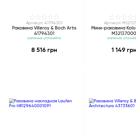
Артикул: 41794301
Артикул: M3213
Раковина Villeroy & Boch Artis
Мини-раковина Kolo
41794301
M3213700
наличие уточняйте
наличие уточня
8 516 грн
1 149 гр