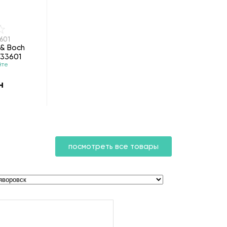
601
 & Boch
733601
йте
н
посмотреть все товары