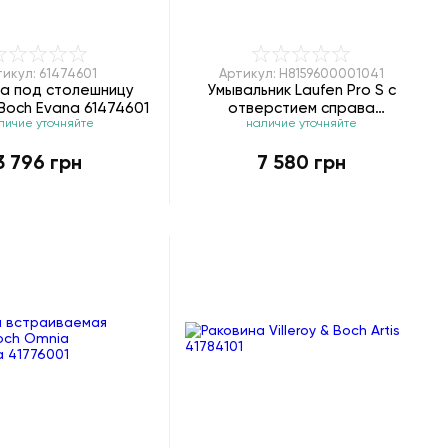
тикул: 61474601
Артикул: H8159600001041
на под столешницу
Умывальник Laufen Pro S с
& Boch Evana 61474601
отверстием справа
личие уточняйте
наличие уточняйте
H8159600001041
3 796 грн
7 580 грн