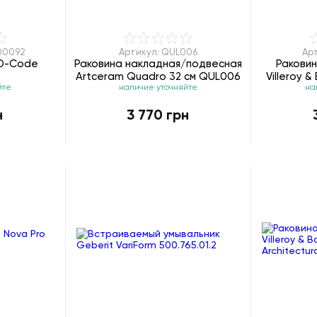
00092
Артикул: QUL006
Ар
 D-Code
Раковина накладная/подвесная
Ракови
Artceram Quadro 32 см QUL006
Villeroy 
йте
наличие уточняйте
на
н
3 770 грн