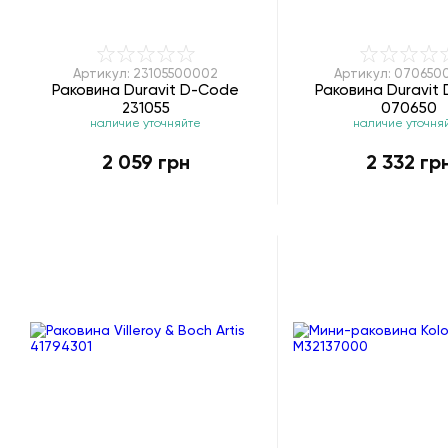
Артикул: 23105500002
Артикул: 070650
Раковина Duravit D-Code
Раковина Duravit
231055
070650
наличие уточняйте
наличие уточня
2 059 грн
2 332 гр