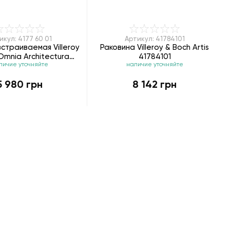
икул: 4177 60 01
Артикул: 41784101
страиваемая Villeroy
Раковина Villeroy & Boch Artis
Omnia Architectura
41784101
личие уточняйте
наличие уточняйте
41776001
5 980 грн
8 142 грн