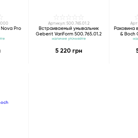
7000
Артикул: 500.765.01.2
Арт
 Nova Pro
Встраиваемый умывальник
Раковина в
0
Geberit VariForm 500.765.01.2
& Boch 
йте
наличие уточняйте
на
н
5 220 грн