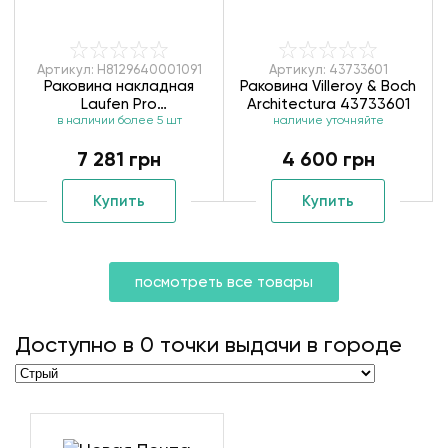
Артикул: H8129640001091
Артикул: 43733601
Раковина накладная
Раковина Villeroy & Boch
Laufen Pro
Architectura 43733601
в наличии более 5 шт
H8129640001091
наличие уточняйте
7 281 грн
4 600 грн
Купить
Купить
посмотреть все товары
Доступно в
0
точки выдачи в городе