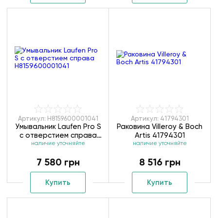
Артикул: H8159600001041
Артикул: 41794301
Умывальник Laufen Pro S
Раковина Villeroy & Boch
с отверстием справа
Artis 41794301
H8159600001041
наличие уточняйте
наличие уточняйте
7 580 грн
8 516 грн
Купить
Купить