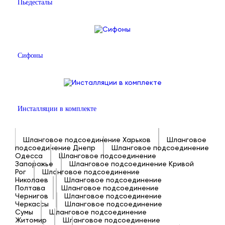
Пьедесталы
Сифоны
Инсталляции в комплекте
Шланговое подсоединение Харьков
Шланговое
подсоединение Днепр
Шланговое подсоединение
Одесса
Шланговое подсоединение
Запорожье
Шланговое подсоединение Кривой
Рог
Шланговое подсоединение
Николаев
Шланговое подсоединение
Полтава
Шланговое подсоединение
Чернигов
Шланговое подсоединение
Черкассы
Шланговое подсоединение
Сумы
Шланговое подсоединение
Житомир
Шланговое подсоединение