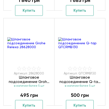
1 840 грн
1 685 грн
Sena trigger Spray
26333000
Купить
Купить
Артикул: 28628000
Артикул: QTCRMB130
Шланговое
Шланговое
подсоединение Grohe
подсоединение Q-tap
Relexa 28628000
в наличии более 5 шт
в наличии более 5 шт
QTCRMB130
495 грн
500 грн
Купить
Купить