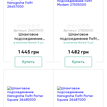
Артикул: 26457000
Артикул: 27505000
Шланговое
Шланговое
подсоединение
подсоединение Fixfit
в наличии более 5 шт
Hansgrohe Fixfit
Modern 27505000
в наличии более 5 шт
26457000
1 445 грн
1 482 грн
Купить
Купить