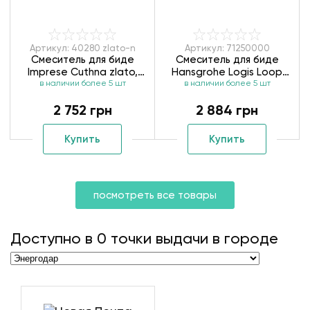
Артикул: 40280 zlato-n
Артикул: 71250000
Смеситель для биде
Смеситель для биде
Imprese Cuthna zlato,
Hansgrohe Logis Loop
золото 40280 zlato
в наличии более 5 шт
в наличии более 5 шт
71250000
2 752 грн
2 884 грн
Купить
Купить
посмотреть все товары
Доступно в
0
точки выдачи в городе