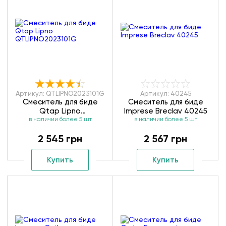
Артикул: QTLIPNO2023101G
Артикул: 40245
Смеситель для биде
Смеситель для биде
Qtap Lipno
Imprese Breclav 40245
QTLIPNO2023101G
в наличии более 5 шт
в наличии более 5 шт
2 545 грн
2 567 грн
Купить
Купить