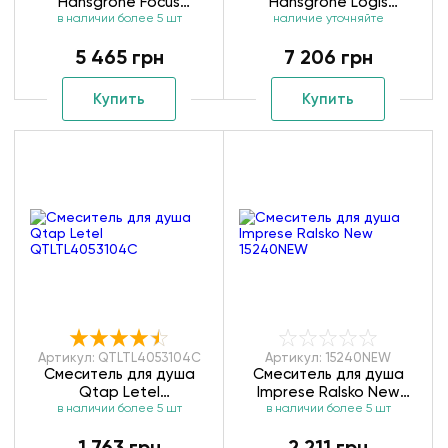
Hansgrohe Focus
Hansgrohe Logis
в наличии более 5 шт
31960000
наличие уточняйте
71666000
5 465 грн
7 206 грн
Купить
Купить
Артикул: QTLTL4053104C
Артикул: 15240NEW
Смеситель для душа
Смеситель для душа
Qtap Letel
Imprese Ralsko New
в наличии более 5 шт
QTLTL4053104C
в наличии более 5 шт
15240NEW
1 763 грн
2 211 грн