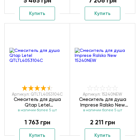
5 465 грн
7 206 грн
Купить
Купить
Артикул: QTLTL4053104C
Артикул: 15240NEW
Смеситель для душа
Смеситель для душа
Qtap Letel
Imprese Ralsko New
в наличии более 5 шт
QTLTL4053104C
в наличии более 5 шт
15240NEW
1 763 грн
2 211 грн
Купить
Купить