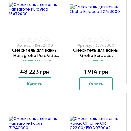
Артикул: 15472400
Артикул: 32743000
Смеситель для ванны
Смеситель для ванны
Hansgrohe PuraVida
Grohe Euroeco
наличие уточняйте
15472400
Заканчивается
32743000
48 223 грн
1 914 грн
Купить
Купить