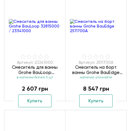
Артикул: 23341000
Артикул: 2511700A
Смеситель для ванны
Смеситель на борт
Grohe BauLoop
ванны Grohe BauEdge
32815000 / 23341000
в наличии более 5 шт
наличие уточняйте
2511700A
2 607 грн
8 547 грн
Купить
Купить