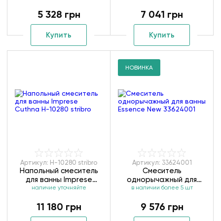
5 328 грн
7 041 грн
Купить
Купить
НОВИНКА
Артикул: H-10280 stribro
Артикул: 33624001
Напольный смеситель
Смеситель
для ванны Imprese
однорычажный для
Cuthna H-10280 stribro
наличие уточняйте
ванны Essence New
в наличии более 5 шт
33624001
11 180 грн
9 576 грн