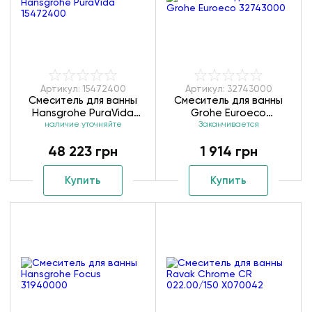
Артикул: 15472400
Артикул: 32743000
Смеситель для ванны
Смеситель для ванны
Hansgrohe PuraVida
Grohe Euroeco
наличие уточняйте
15472400
Заканчивается
32743000
48 223 грн
1 914 грн
Купить
Купить