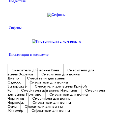
Пьедесталы
Сифоны
Инсталляции в комплекте
Смесители для ванны Киев
Смесители для
ванны Харьков
Смесители для ванны
Днепр
Смесители для ванны
Одесса
Смесители для ванны
Запорожье
Смесители для ванны Кривой
Рог
Смесители для ванны Николаев
Смесители
для ванны Полтава
Смесители для ванны
Чернигов
Смесители для ванны
Черкассы
Смесители для ванны
Сумы
Смесители для ванны
Житомир
Смесители для ванны