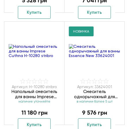
5 328 грн
7 041 грн
Купить
Купить
НОВИНКА
Артикул: H-10280 stribro
Артикул: 33624001
Напольный смеситель
Смеситель
для ванны Imprese
однорычажный для
Cuthna H-10280 stribro
наличие уточняйте
ванны Essence New
в наличии более 5 шт
33624001
11 180 грн
9 576 грн
Купить
Купить