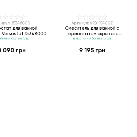
икул: 15348000
Артикул: VRB-15400Z
стат для ванной
Смеситель для ванной с
 Versostat 15348000
термостатом скрытого
аличии более 5 шт
в наличии более 5 шт
монтажа Imprese Centrum VRB-
15400Z
8 090 грн
9 195 грн