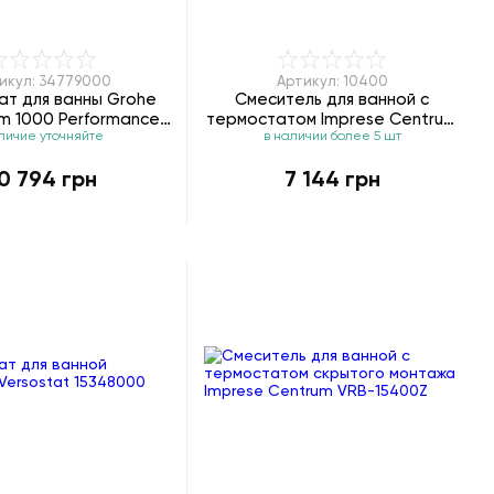
икул: 34779000
Артикул: 10400
ат для ванны Grohe
Смеситель для ванной с
m 1000 Performance
термостатом Imprese Centrum
личие уточняйте
в наличии более 5 шт
34779000
10400
0 794 грн
7 144 грн