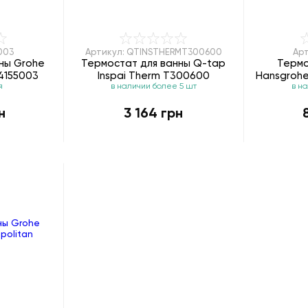
003
Артикул: QTINSTHERMT300600
Арт
ны Grohe
Термостат для ванны Q-tap
Термо
4155003
Inspai Therm T300600
Hansgrohe
я
в наличии более 5 шт
в н
н
3 164 грн