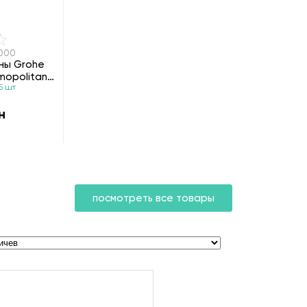
6000
ны Grohe
mopolitan
5 шт
н
посмотреть все товары