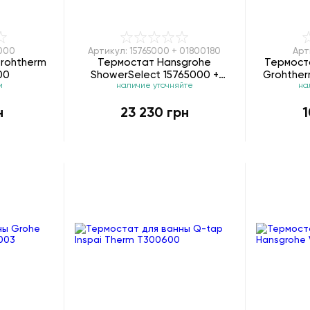
8000
Артикул: 15765000 + 01800180
Арт
rohtherm
Термостат Hansgrohe
Термост
00
ShowerSelect 15765000 +
Grohther
и
наличие уточняйте
на
скрытая часть iBox universal
01800180
н
23 230 грн
1