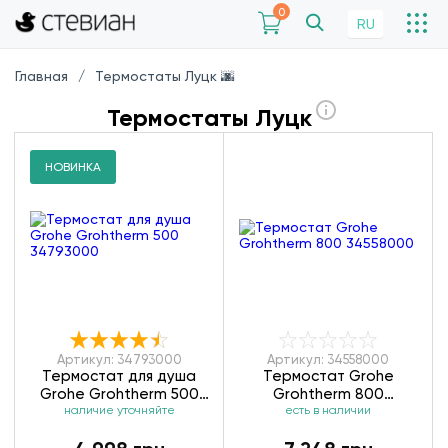
0
RU
Главная
Термостаты Луцк 🌆
Термостаты Луцк
НОВИНКА
Артикул: 34793000
Артикул: 34558000
Термостат для душа
Термостат Grohe
Grohe Grohtherm 500
Grohtherm 800
наличие уточняйте
34793000
есть в наличии
34558000