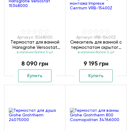
Артикул: 15348000
Артикул: VRB-15400Z
Термостат для ванной
Смеситель для ванной с
Hansgrohe Versostat
термостатом скрытого
в наличии более 5 шт
15348000
монтажа Imprese
в наличии более 5 шт
Centrum VRB-15400Z
8 090 грн
9 195 грн
Купить
Купить