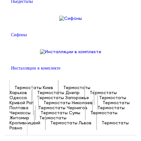
Пьедесталы
Сифоны
Инсталляции в комплекте
Термостаты Киев
Термостаты
Харьков
Термостаты Днепр
Термостаты
Одесса
Термостаты Запорожье
Термостаты
Кривой Рог
Термостаты Николаев
Термостаты
Полтава
Термостаты Чернигов
Термостаты
Черкассы
Термостаты Сумы
Термостаты
Житомир
Термостаты
Кропивницкий
Термостаты Львов
Термостаты
Ровно