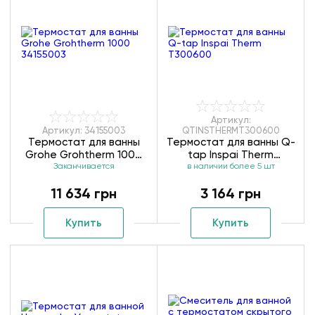
Артикул:
Артикул: 34155003
QTINSTHERMT300600
Термостат для ванны
Термостат для ванны Q-
Grohe Grohtherm 1000
tap Inspai Therm
Заканчивается
34155003
в наличии более 5 шт
T300600
11 634 грн
3 164 грн
Купить
Купить