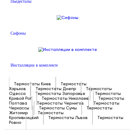
Пьедесталы
Сифоны
Инсталляции в комплекте
Термостаты Киев
Термостаты
Харьков
Термостаты Днепр
Термостаты
Одесса
Термостаты Запорожье
Термостаты
Кривой Рог
Термостаты Николаев
Термостаты
Полтава
Термостаты Чернигов
Термостаты
Черкассы
Термостаты Сумы
Термостаты
Житомир
Термостаты
Кропивницкий
Термостаты Львов
Термостаты
Ровно