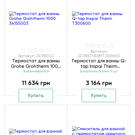
Артикул:
Артикул: 34155003
QTINSTHERMT300600
Термостат для ванны
Термостат для ванны Q-
Grohe Grohtherm 1000
tap Inspai Therm
Заканчивается
34155003
в наличии более 5 шт
T300600
11 634 грн
3 164 грн
Купить
Купить