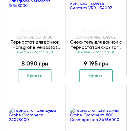
Артикул: 15348000
Артикул: VRB-15400Z
Термостат для ванной
Смеситель для ванной с
Hansgrohe Versostat
термостатом скрытого
в наличии более 5 шт
15348000
монтажа Imprese
в наличии более 5 шт
Centrum VRB-15400Z
8 090 грн
9 195 грн
Купить
Купить